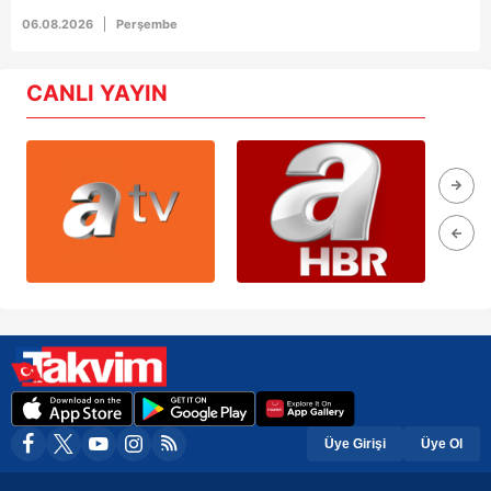
06.08.2026
Perşembe
CANLI YAYIN
Üye Girişi
Üye Ol