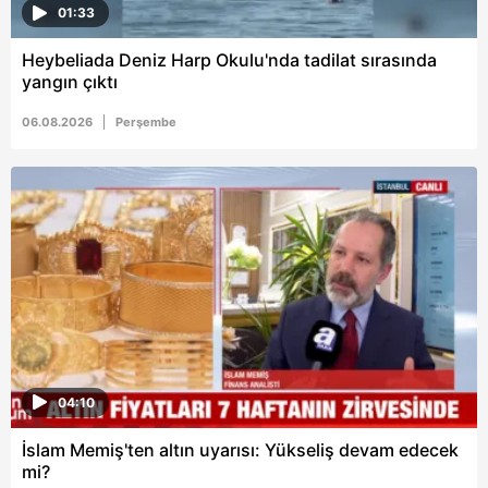
01:33
almak için lütfen
tıklayınız
.
Heybeliada Deniz Harp Okulu'nda tadilat sırasında
yangın çıktı
06.08.2026
Perşembe
04:10
İslam Memiş'ten altın uyarısı: Yükseliş devam edecek
mi?