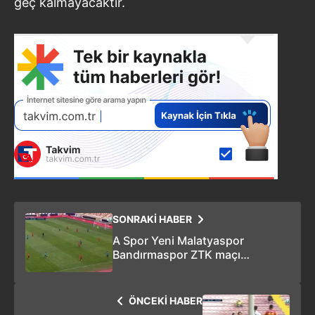
geç kalmayacaktır.
SONRAKİ HABER
A Spor Yeni Malatyaspor
Bandırmaspor ZTK maçı
dördüncü gol izle! Yeni
Malatyaspor 1-3 Bandırmaspor
|GOL: Doğan Can
ÖNCEKİ HABER