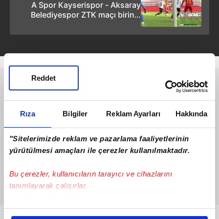
A Spor Kayserispor - Aksaray
Belediyespor ZTK maçı birinci
gol izle! Kayserispor 1-0 68
Aksaray Belediyespor GOL:
İbrahim Akdağ
Reddet
Rıza
Bilgiler
Reklam Ayarları
Hakkında
"Sitelerimizde reklam ve pazarlama faaliyetlerinin
yürütülmesi amaçları ile çerezler kullanılmaktadır.
Bu çerezler, kullanıcıların tarayıcı ve cihazlarını
tanımlayarak çalışırlar.
Bu çerezlere izin vermeniz halinde sizlere özel