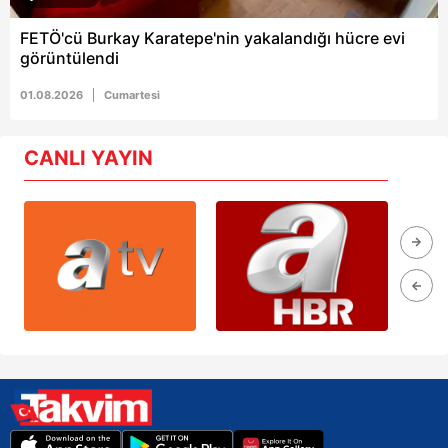
FETÖ'cü Burkay Karatepe'nin yakalandığı hücre evi
görüntülendi
01.08.2026
Cumartesi
CANLI YAYIN