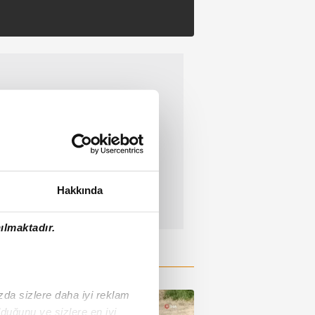
Hakkında
ılmaktadır.
ızda sizlere daha iyi reklam
duğunu ve sizlere en iyi