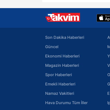
Son Dakika Haberleri
A
Güncel
M
Ekonomi Haberleri
Y
Magazin Haberleri
V
Spor Haberleri
O
Emekli Haberleri
G
Namaz Vakitleri
E
Hava Durumu Tüm İller
I