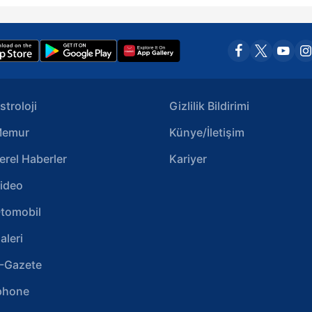
stroloji
Gizlilik Bildirimi
emur
Künye/İletişim
erel Haberler
Kariyer
ideo
tomobil
aleri
-Gazete
phone