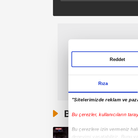
maçı ikinci gol izle!
Kayserispor 2-0 68
Aksaray
Belediyespor |GOL:
Gökhan Sazdağı
Reddet
Rıza
"Sitelerimizde reklam ve paza
Bunlar da Var
Bu çerezler, kullanıcıların tara
Bu çerezlere izin vermeniz halin
deneyimi yaşatabiliriz. Bunu y