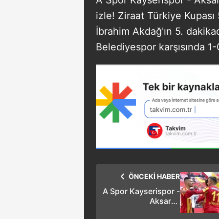
izle! Ziraat Türkiye Kupas
İbrahim Akdağ'ın 5. dakikad
Belediyespor karşısında 1-
ÖNCEKİ HABER
A Spor Kayserispor -
Aksaray
Belediyespor ZTK