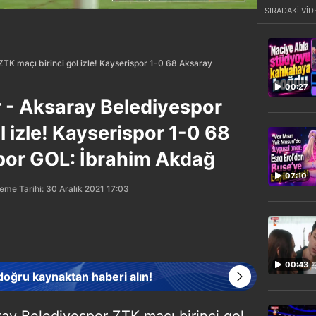
SIRADAKİ VİD
TK maçı birinci gol izle! Kayserispor 1-0 68 Aksaray
00:27
 - Aksaray Belediyespor
l izle! Kayserispor 1-0 68
por GOL: İbrahim Akdağ
07:10
eme Tarihi: 30 Aralık 2021 17:03
00:43
 doğru kaynaktan haberi alın!
ay Belediyespor ZTK maçı birinci gol