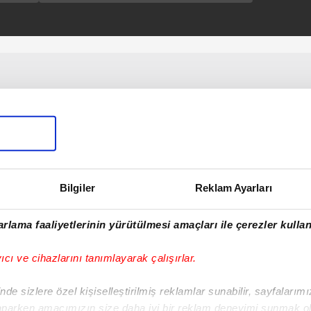
Bilgiler
Reklam Ayarları
rlama faaliyetlerinin yürütülmesi amaçları ile çerezler kullan
yıcı ve cihazlarını tanımlayarak çalışırlar.
de sizlere özel kişiselleştirilmiş reklamlar sunabilir, sayfalarım
aparken amacımızın size daha iyi bir reklam deneyimi sunmak ol