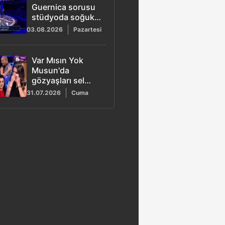
Guernica sorusu
stüdyoda soğuk
rüzgarlar estirdi
03.08.2026
Pazartesi
Var Mısın Yok
Musun'da
gözyaşları sel
oldu: Eda vefat
31.07.2026
Cuma
eden babasını
hatırlayınca ağladı