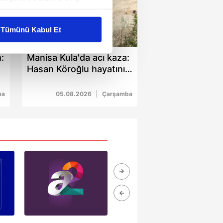
liyetlerimizi karşılamak
Tümünü Kabul Et
00:53
ar gösterilmeyecektir."
:
Manisa Kula'da acı kaza:
Hasan Köroğlu hayatını
çerezler kullanılmaktadır. Bu
kaybetti
u hizmetlerinin sunulması
i ve sizlere yönelik
ba
05.08.2026
Çarşamba
nılacaktır.
kin detaylı bilgi için Ayarlar
ak ve sitemizde ilgili