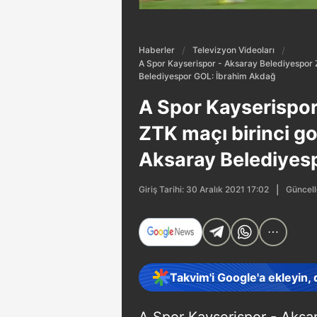
Haberler
Televizyon Videoları
A Spor Kayserispor - Aksaray Belediyespor Z
Belediyespor GOL: İbrahim Akdağ
A Spor Kayserispor
ZTK maçı birinci go
Aksaray Belediyes
Güncell
Giriş Tarihi: 30 Aralık 2021 17:02
Takvim'i Google'a ekleyin,
A Spor Kayserispor - Aksar