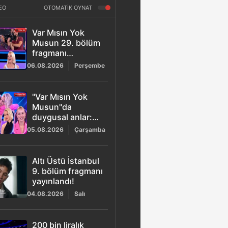
EO
OTOMATİK OYNAT
Var Mısın Yok
Musun 29. bölüm
fragmanı
yayınlandı! Naciye
06.08.2026
Perşembe
Abla stüdyoyu
kahkahaya boğdu
"Var Mısın Yok
Musun"da
duygusal anlar:
Esra Erol'dan
05.08.2026
Çarşamba
Buse'ye büyük
destek!
Altı Üstü İstanbul
9. bölüm fragmanı
yayınlandı!
04.08.2026
Salı
200 bin liralık