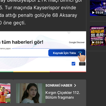
ı 5. Tur maçında Kayserispor evinde
03:28
a attığı penaltı golüyle 68 Aksaray
0 öne geçti.
03:39
SONRAKİ HABER
Kırgın Çiçekler 112.
Bölüm fragmanı