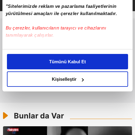
"Sitelerimizde reklam ve pazarlama faaliyetlerinin
yürütülmesi amaçları ile çerezler kullanılmaktadır.
Bu çerezler, kullanıcıların tarayıcı ve cihazlarını
tanımlayarak çalışırlar.
Bu çerezlere izin vermeniz halinde sizlere özel
kişiselleştirilmiş reklamlar sunabilir, sayfalarımızda sizlere
Tümünü Kabul Et
daha iyi reklam deneyimi yaşatabiliriz. Bunu yaparken
amacımızın size daha iyi bir reklam deneyimi sunmak
olduğunu ve sizlere en iyi içerikleri sunabilmek adına
Kişiselleştir
elimizden gelen çabayı gösterdiğimizi ve bu noktada,
reklamların maliyetlerimizi karşılamak noktasında tek gelir
kalemimiz olduğunu sizlere hatırlatmak isteriz.
Bunlar da Var
Her halükârda, kullanıcılar, bu çerezlere izin vermedikleri
takdirde, kullanıcılara hedefli reklamlar
gösterilmeyecektir."