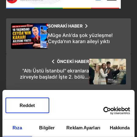
SONRAKİ HABER
Müge Anlı'da şok yüzleşme!
Ceyda'nın kararı aileyi yıktı
ÖNCEKİ HABER
''Altı Üstü İstanbul" ekranlara
zirveyle başladı! İşte 2. bölüm
fragmanı
Reddet
Emirhan Ceylan
Rıza
Bilgiler
Reklam Ayarları
Hakkında
Takvim.com.tr
Televizyon