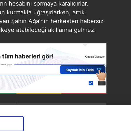
rın hesabını sormaya karalıdırlar.
un kurmakla uğraşırlarken, artık
yan Şahin Ağa'nın herkesten habersiz
likeye atabileceği akıllarına gelmez.
SONRAKİ HABER
2022 SSK BAĞ-KUR
EMEKLİ maaş zammı
belli oldu! En düşük