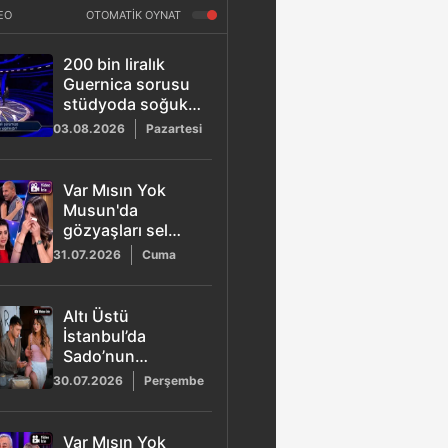
EO
OTOMATİK OYNAT
200 bin liralık
Guernica sorusu
stüdyoda soğuk
rüzgarlar estirdi
03.08.2026
Pazartesi
Var Mısın Yok
Musun'da
gözyaşları sel
oldu: Eda vefat
31.07.2026
Cuma
eden babasını
hatırlayınca ağladı
Altı Üstü
İstanbul’da
Sado’nun
böğürtlen ikramı
30.07.2026
Perşembe
az kalsın Alina’yı
hayatından
ediyordu
Var Mısın Yok