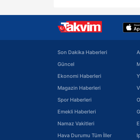
Son Dakika Haberleri
A
Güncel
M
Ekonomi Haberleri
Y
Magazin Haberleri
V
Spor Haberleri
O
Emekli Haberleri
G
Namaz Vakitleri
E
Hava Durumu Tüm İller
I