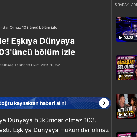
SIRADAKİ VİD
mdar Olmaz 103'üncü bölüm izle
03:28
le! Eşkıya Dünyaya
3'üncü bölüm izle
elleme Tarihi: 18 Ekim 2019 16:52
03:39
 doğru kaynaktan haberi alın!
10:52
ıya Dünyaya hükümdar olmaz 103.
kesti. Eşkıya Dünyaya Hükümdar olmaz