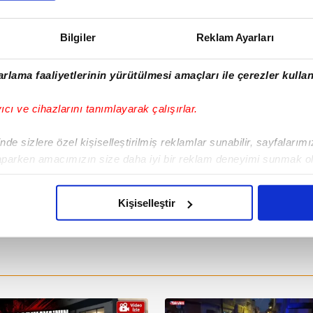
memur maaşı ve en
düşük emekli maaşı
Bilgiler
Reklam Ayarları
kaç TL oldu? İşte
YENİ ZAMLI
MAAŞLAR...
rlama faaliyetlerinin yürütülmesi amaçları ile çerezler kullan
yıcı ve cihazlarını tanımlayarak çalışırlar.
de sizlere özel kişiselleştirilmiş reklamlar sunabilir, sayfalarım
aparken amacımızın size daha iyi bir reklam deneyimi sunmak ol
imizden gelen çabayı gösterdiğimizi ve bu noktada, reklamların ma
olduğunu sizlere hatırlatmak isteriz.
Kişiselleştir
çerezlere izin vermedikleri takdirde, kullanıcılara hedefli reklaml
abilmek için İnternet Sitemizde kendimize ve üçüncü kişilere ait 
isel verileriniz işlenmekte olup gerekli olan çerezler bilgi toplum
 çerezler, sitemizin daha işlevsel kılınması ve kişiselleştirilmes
 yapılması, amaçlarıyla sınırlı olarak açık rızanız dahilinde kulla