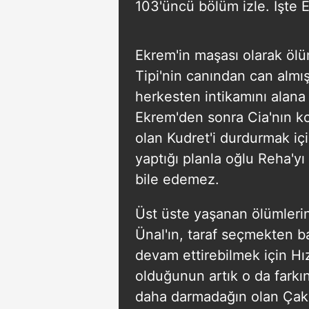
103'üncü bölüm izle. İşte
Ekrem'in maşası olarak ölü
Tipi'nin canından can almı
herkesten intikamını alana
Ekrem'den sonra Cia'nın k
olan Kudret'i durdurmak i
yaptığı planla oğlu Reha'yı
bile edemez.
Üst üste yaşanan ölümlerin 
Ünal'ın, taraf seçmekten b
devam ettirebilmek için Hız
olduğunun artık o da farkı
daha darmadağın olan Çakır