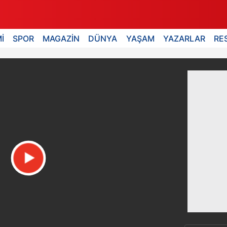
İ
SPOR
MAGAZİN
DÜNYA
YAŞAM
YAZARLAR
RE