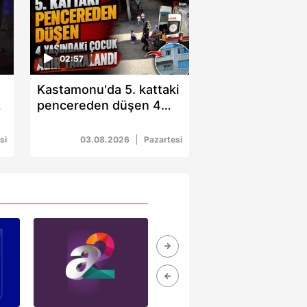
kin detaylı bilgi için Ayarlar
02:57
ak ve sitemizde ilgili
Kastamonu'da 5. kattaki
:
pencereden düşen 4
yaşındaki çocuk ağır
yaralandı
si
03.08.2026
Pazartesi