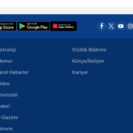
stroloji
Gizlilik Bildirimi
emur
Künye/İletişim
erel Haberler
Kariyer
ideo
tomobil
aleri
-Gazete
phone