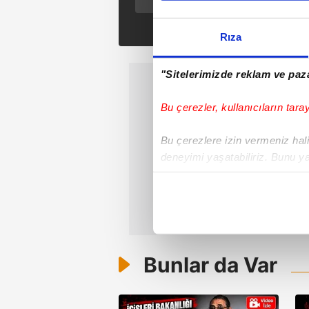
izle | EDHO fragman
izle
Rıza
"Sitelerimizde reklam ve paza
Bu çerezler, kullanıcıların tara
Bu çerezlere izin vermeniz halin
deneyimi yaşatabiliriz. Bunu y
içerikleri sunabilmek adına el
noktasında tek gelir kalemimiz 
Her halükârda, kullanıcılar, bu 
Sizlere daha iyi bir hizmet sun
Bunlar da Var
çerezler vasıtasıyla çeşitli kiş
amacıyla kullanılmaktadır. Diğer
reklam/pazarlama faaliyetlerinin