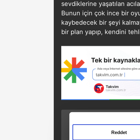
sevdiklerine yaşatılan acıla
Bunun için çok ince bir oy
kaybedecek bir şeyi kalma
bir plan yapıp, kendini teh
ÖNCEKİ HABER
Eşkıya Dünyaya
Reddet
Hükümdar Olmaz
123. bölüm fragman