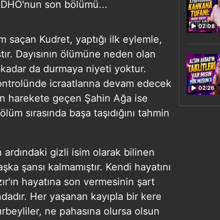
 EDHO'nun son bölümü...
02:08
m saçan Kudret, yaptığı ilk eylemle,
ştır. Dayısının ölümüne neden olan
 kadar da durmaya niyeti yoktur.
ontrolünde icraatlarına devam edecek
02:26
çin harekete geçen Şahin Ağa ise
 ölüm sırasında başa taşıdığını tahmin
ardındaki gizli isim olarak bilinen
aşka şansı kalmamıştır. Kendi hayatını
ır'ın hayatına son vermesinin şart
ndadır. Her yaşanan kayıpla bir kere
beyliler, ne pahasına olursa olsun