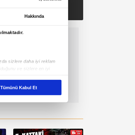
Hakkında
ılmaktadır.
ızda sizlere daha iyi reklam
duğunu ve sizlere en iyi
liyetlerimizi karşılamak
Tümünü Kabul Et
ar gösterilmeyecektir."
çerezler kullanılmaktadır. Bu
u hizmetlerinin sunulması
i ve sizlere yönelik
nılacaktır.