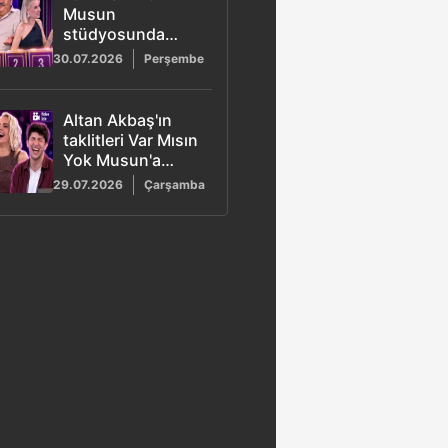
Musun
stüdyosunda
kahkaha tufanı:
30.07.2026
Perşembe
Murat Abi'den
kutulara sıra dışı
totem
Altan Akbaş'ın
taklitleri Var Mısın
Yok Musun'a
damga vurdu
29.07.2026
Çarşamba