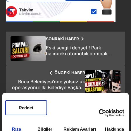
SONRAKİ HABER
Eski sevgili dehşeti! Park
halindeki otomobili pompalı
tüfekle taradı
ÖNCEKİ HABER
Buca Belediyesi’nde yolsuzluk
operasyonu: İki Belediye Başkanı
dahil 51 kişiye tutuklama istemi
Reddet
Rıza
Bilgiler
Reklam Ayarları
Hakkında