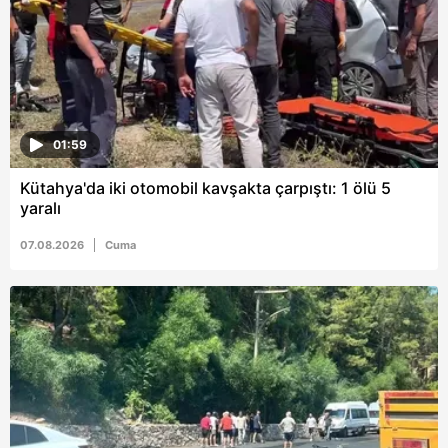
ilgili mevzuata uygun olarak kullanılan çerezlerle ilgili bilgi
almak için lütfen
tıklayınız
.
01:59
Kütahya'da iki otomobil kavşakta çarpıştı: 1 ölü 5
yaralı
07.08.2026
Cuma