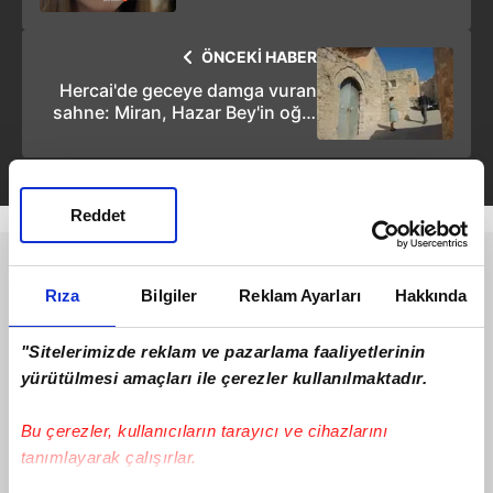
ÖNCEKİ HABER
Hercai'de geceye damga vuran
sahne: Miran, Hazar Bey'in oğlu
çıktı
Reddet
Rıza
Bilgiler
Reklam Ayarları
Hakkında
"Sitelerimizde reklam ve pazarlama faaliyetlerinin
yürütülmesi amaçları ile çerezler kullanılmaktadır.
Bu çerezler, kullanıcıların tarayıcı ve cihazlarını
tanımlayarak çalışırlar.