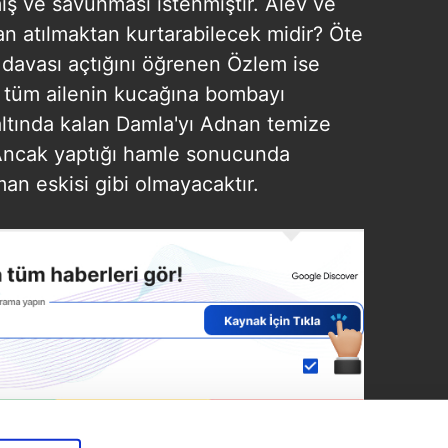
ş ve savunması istenmiştir. Alev ve
n atılmaktan kurtarabilecek midir? Öte
avası açtığını öğrenen Özlem ise
z tüm ailenin kucağına bombayı
 altında kalan Damla'yı Adnan temize
Ancak yaptığı hamle sonucunda
an eskisi gibi olmayacaktır.