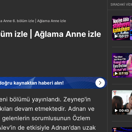
SIRADAKİ VİD
a Anne 6. bölüm izle | Ağlama Anne izle
üm izle | Ağlama Anne izle
00:27
07:10
 doğru kaynaktan haberi alın!
eni bölümü yayınlandı. Zeynep'in
ankıları devam etmektedir. Adnan ve
00:43
a gelenlerin sorumlusunun Özlem
lev'in de etkisiyle Adnan'dan uzak