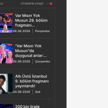
EO
OTOMATİK OYNAT
Var Mısın Yok
Musun 29. bölüm
fragmanı
yayınlandı! Naciye
06.08.2026
Perşembe
Abla stüdyoyu
kahkahaya boğdu
"Var Mısın Yok
Musun"da
duygusal anlar:
Esra Erol'dan
05.08.2026
Çarşamba
Buse'ye büyük
destek!
Altı Üstü İstanbul
9. bölüm fragmanı
yayınlandı!
04.08.2026
Salı
200 bin liralık