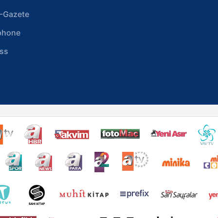
-Gazete
phone
ss