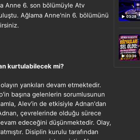
ma Anne 6. son bölümüyle Atv
 buluştu. Ağlama Anne'nin 6. bölümünü
03:28
rsiniz.
03:39
an kurtulabilecek mi?
 olayın yankıları devam etmektedir.
'in başına gelenlerin sorumlusunun
amla, Alev'in de etkisiyle Adnan'dan
 Adnan, çevrelerinde olduğu sürece
devam edeceğini düşünmektedir. Olay,
tmıştır. Disiplin kurulu tarafından