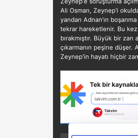
Zeynep'e soruşturma açılmı
Ali Osman, Zeynep'i okulda
yandan Adnan'ın boşanma d
tekrar hareketlenir. Bu ke
bırakmıştır. Büyük bir zan
çıkarmanın peşine düşer. 
Zeynep'in hayatı hiçbir zam