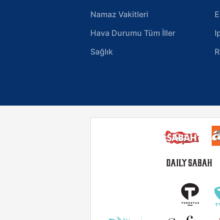
Namaz Vakitleri
E
Hava Durumu Tüm İller
I
Sağlık
R