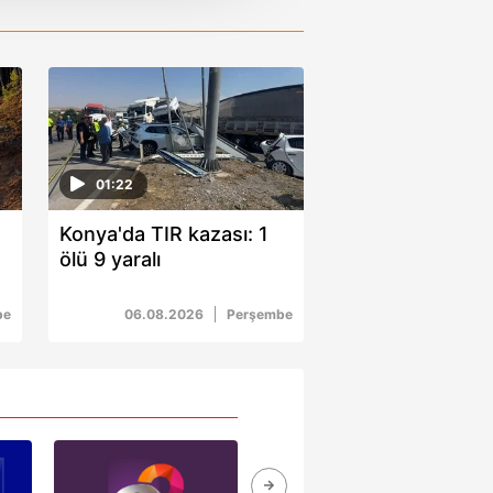
i ve sizlere yönelik
nılacaktır.
kin detaylı bilgi için Ayarlar
ak ve sitemizde ilgili
01:22
Konya'da TIR kazası: 1
ölü 9 yaralı
be
06.08.2026
Perşembe