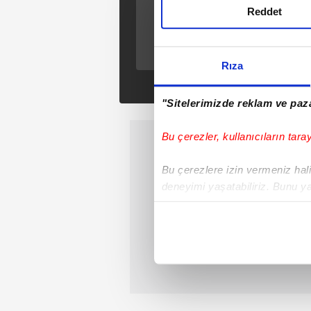
ÖNCEKİ HABER
Reddet
Aile İşi - İlk Tanıtım
Rıza
"Sitelerimizde reklam ve paza
Bu çerezler, kullanıcıların tara
Bu çerezlere izin vermeniz halin
deneyimi yaşatabiliriz. Bunu y
içerikleri sunabilmek adına el
noktasında tek gelir kalemimiz 
Her halükârda, kullanıcılar, bu 
Sizlere daha iyi bir hizmet sun
çerezler vasıtasıyla çeşitli kiş