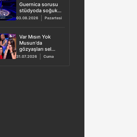
Guernica sorusu
stüdyoda soğuk
rüzgarlar estirdi
03.08.2026
Pazartesi
Var Mısın Yok
Musun'da
gözyaşları sel
oldu: Eda vefat
31.07.2026
Cuma
eden babasını
hatırlayınca ağladı