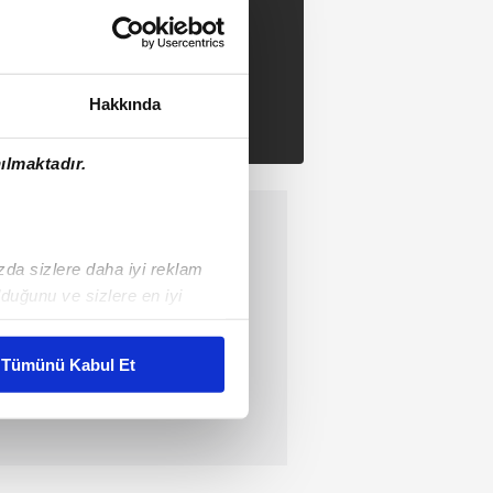
Hakkında
ılmaktadır.
ızda sizlere daha iyi reklam
duğunu ve sizlere en iyi
liyetlerimizi karşılamak
Tümünü Kabul Et
ar gösterilmeyecektir."
çerezler kullanılmaktadır. Bu
u hizmetlerinin sunulması