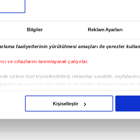
SONRAKİ HABER
Kuruluş Orhan 16.
bölüm fragmanı: "Ya
kıyamet, ya istikbal"
Bilgiler
Reklam Ayarları
rlama faaliyetlerinin yürütülmesi amaçları ile çerezler kullan
yıcı ve cihazlarını tanımlayarak çalışırlar.
de sizlere özel kişiselleştirilmiş reklamlar sunabilir, sayfalarım
aparken amacımızın size daha iyi bir reklam deneyimi sunmak ol
imizden gelen çabayı gösterdiğimizi ve bu noktada, reklamların ma
olduğunu sizlere hatırlatmak isteriz.
Kişiselleştir
çerezlere izin vermedikleri takdirde, kullanıcılara hedefli reklaml
abilmek için İnternet Sitemizde kendimize ve üçüncü kişilere ait 
isel verileriniz işlenmekte olup gerekli olan çerezler bilgi toplum