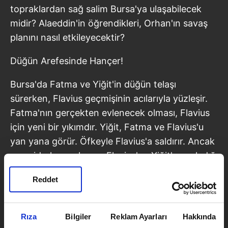
topraklardan sağ salim Bursa'ya ulaşabilecek
midir? Alaeddin'in öğrendikleri, Orhan'ın savaş
planını nasıl etkileyecektir?
Düğün Arefesinde Hançer!
Bursa'da Fatma ve Yiğit'in düğün telaşı
sürerken, Flavius geçmişinin acılarıyla yüzleşir.
Fatma'nın gerçekten evlenecek olması, Flavius
için yeni bir yıkımdır. Yiğit, Fatma ve Flavius'u
yan yana görür. Öfkeyle Flavius'a saldırır. Ancak
ava giderken avlanır… Flavius'un Yiğit'e sapladığı
hançer, her şeyi geri dönülmez bir noktaya
Reddet
sürükler. Yiğit ölecek midir? Flavius ve Fatma'nın
sevda sırrı ortaya çıkacak mıdır?
Rıza
Bilgiler
Reklam Ayarları
Hakkında