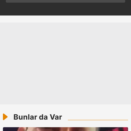
Sizlere daha iyi bir hizmet sunabilmek için İnternet
Sitemizde kendimize ve üçüncü kişilere ait çerezler
kullanılmaktadır. Bu çerezler vasıtasıyla çeşitli kişisel
verileriniz işlenmekte olup gerekli olan çerezler bilgi
toplumu hizmetlerinin sunulması amacıyla
kullanılmaktadır. Diğer çerezler, sitemizin daha işlevsel
kılınması ve kişiselleştirilmesi ve sizlere yönelik
reklam/pazarlama faaliyetlerinin yapılması, amaçlarıyla
sınırlı olarak açık rızanız dahilinde kullanılacaktır.
Çerezlere ilişkin tercihlerinizi aşağıda yer alan panel
vasıtasıyla belirleyebilirsiniz. Çerezlere ilişkin detaylı bilgi
için Ayarlar butonuna tıklayabilir,
Çerez Bilgilendirme
Metnimizi
ziyaret edebilirsiniz.
Bunlar da Var
6698 sayılı Kişisel Verilerin Korunması Kanunu uyarınca
hazırlanmış Aydınlatma Metnimizi okumak ve sitemizde
ilgili mevzuata uygun olarak kullanılan çerezlerle ilgili bilgi