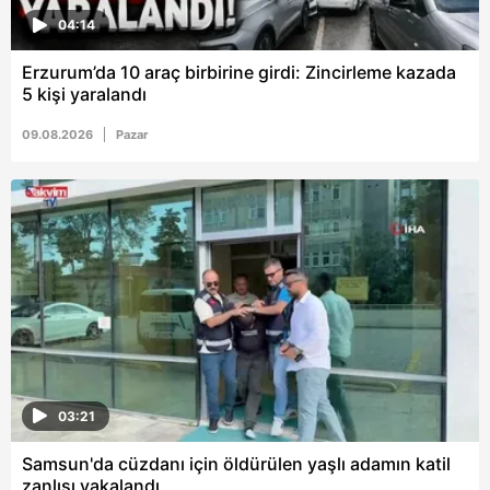
04:14
Erzurum’da 10 araç birbirine girdi: Zincirleme kazada
5 kişi yaralandı
09.08.2026
Pazar
03:21
Samsun'da cüzdanı için öldürülen yaşlı adamın katil
zanlısı yakalandı