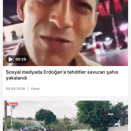
almak için lütfen
tıklayınız
.
00:29
Sosyal medyada Erdoğan'a tehditler savuran şahıs
yakalandı
09.08.2026
Pazar