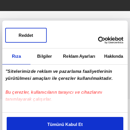
Reddet
Rıza
Bilgiler
Reklam Ayarları
Hakkında
"Sitelerimizde reklam ve pazarlama faaliyetlerinin
yürütülmesi amaçları ile çerezler kullanılmaktadır.
Bu çerezler, kullanıcıların tarayıcı ve cihazlarını
tanımlayarak çalışırlar.
Bunlar da Var
Bu çerezlere izin vermeniz halinde sizlere özel
kişiselleştirilmiş reklamlar sunabilir, sayfalarımızda sizlere
Tümünü Kabul Et
daha iyi reklam deneyimi yaşatabiliriz. Bunu yaparken