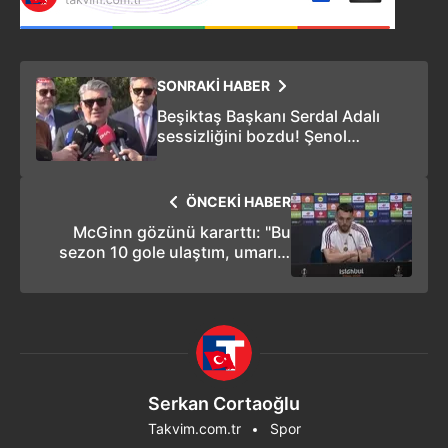
SONRAKİ HABER
Beşiktaş Başkanı Serdal Adalı
sessizliğini bozdu! Şenol
Güneş'le ilgili konuştu
ÖNCEKİ HABER
McGinn gözünü kararttı: "Bu
sezon 10 gole ulaştım, umarım
yarın 11 veya 12 olur!"
Serkan Cortaoğlu
Takvim.com.tr
Spor