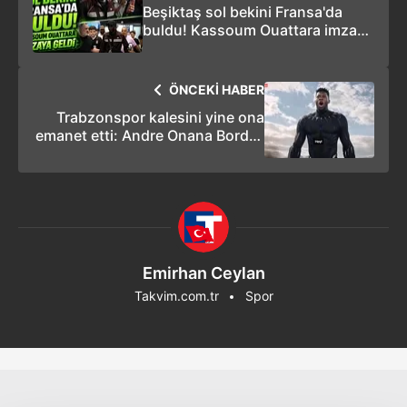
Beşiktaş sol bekini Fransa'da
buldu! Kassoum Ouattara imzaya
geldi
ÖNCEKİ HABER
Trabzonspor kalesini yine ona
emanet etti: Andre Onana Bordo-
Mavili formayı giydi
Emirhan Ceylan
Takvim.com.tr
Spor