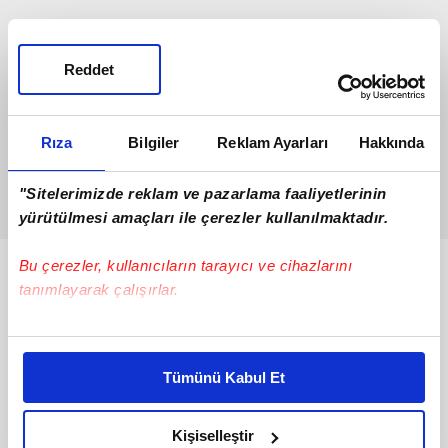
Reddet
Rıza
Bilgiler
Reklam Ayarları
Hakkında
"Sitelerimizde reklam ve pazarlama faaliyetlerinin
yürütülmesi amaçları ile çerezler kullanılmaktadır.
Bu çerezler, kullanıcıların tarayıcı ve cihazlarını
Bunlar da Var
tanımlayarak çalışırlar.
Bu çerezlere izin vermeniz halinde sizlere özel
kişiselleştirilmiş reklamlar sunabilir, sayfalarımızda sizlere
Tümünü Kabul Et
daha iyi reklam deneyimi yaşatabiliriz. Bunu yaparken
amacımızın size daha iyi bir reklam deneyimi sunmak
olduğunu ve sizlere en iyi içerikleri sunabilmek adına
Kişiselleştir