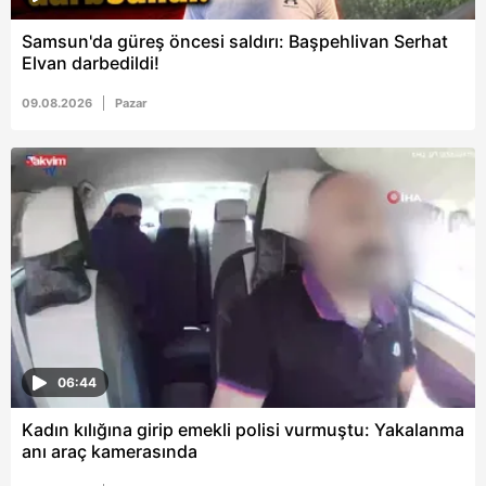
vasıtasıyla belirleyebilirsiniz. Çerezlere ilişkin detaylı bilgi
Samsun'da güreş öncesi saldırı: Başpehlivan Serhat
için Ayarlar butonuna tıklayabilir,
Çerez Bilgilendirme
Elvan darbedildi!
Metnimizi
ziyaret edebilirsiniz.
09.08.2026
Pazar
6698 sayılı Kişisel Verilerin Korunması Kanunu uyarınca
hazırlanmış Aydınlatma Metnimizi okumak ve sitemizde
ilgili mevzuata uygun olarak kullanılan çerezlerle ilgili bilgi
almak için lütfen
tıklayınız
.
06:44
Kadın kılığına girip emekli polisi vurmuştu: Yakalanma
anı araç kamerasında