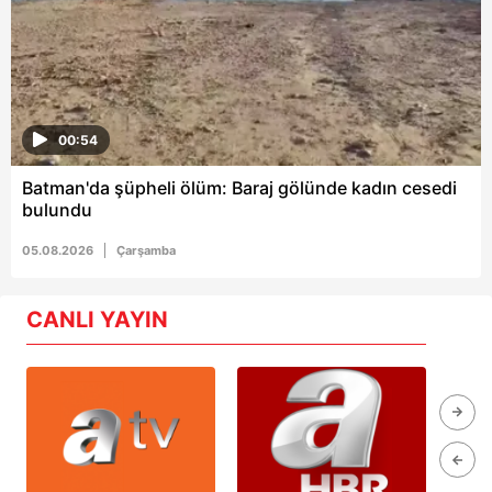
00:54
Batman'da şüpheli ölüm: Baraj gölünde kadın cesedi
bulundu
05.08.2026
Çarşamba
CANLI YAYIN