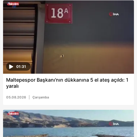
6698 sayılı Kişisel Verilerin Korunması Kanunu uyarınca
hazırlanmış Aydınlatma Metnimizi okumak ve sitemizde
ilgili mevzuata uygun olarak kullanılan çerezlerle ilgili bilgi
almak için lütfen
tıklayınız
.
01:31
Maltepespor Başkanı'nın dükkanına 5 el ateş açıldı: 1
yaralı
05.08.2026
Çarşamba