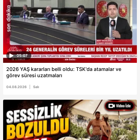
6698 sayılı Kişisel Verilerin Korunması Kanunu uyarınca
hazırlanmış Aydınlatma Metnimizi okumak ve sitemizde
ilgili mevzuata uygun olarak kullanılan çerezlerle ilgili bilgi
almak için lütfen
tıklayınız
.
05:07
2026 YAŞ kararları belli oldu: TSK'da atamalar ve
görev süresi uzatmaları
04.08.2026
Salı