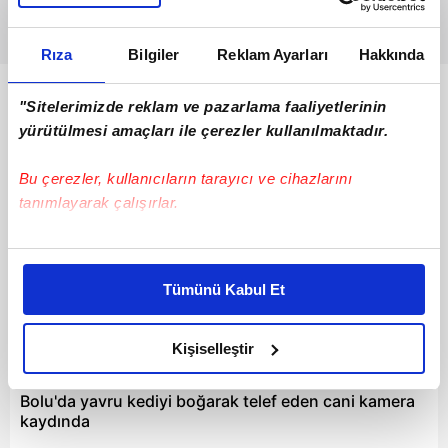
Rıza
Bilgiler
Reklam Ayarları
Hakkında
Bunlar da Var
"Sitelerimizde reklam ve pazarlama faaliyetlerinin
yürütülmesi amaçları ile çerezler kullanılmaktadır.
Bu çerezler, kullanıcıların tarayıcı ve cihazlarını
tanımlayarak çalışırlar.
Bu çerezlere izin vermeniz halinde sizlere özel
kişiselleştirilmiş reklamlar sunabilir, sayfalarımızda sizlere
Tümünü Kabul Et
daha iyi reklam deneyimi yaşatabiliriz. Bunu yaparken
amacımızın size daha iyi bir reklam deneyimi sunmak
olduğunu ve sizlere en iyi içerikleri sunabilmek adına
Kişiselleştir
05:26
elimizden gelen çabayı gösterdiğimizi ve bu noktada,
reklamların maliyetlerimizi karşılamak noktasında tek gelir
Bolu'da yavru kediyi boğarak telef eden cani kamera
kalemimiz olduğunu sizlere hatırlatmak isteriz.
kaydında