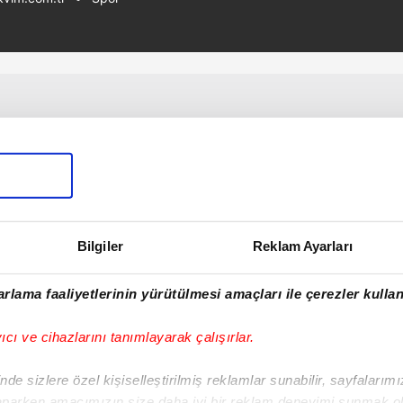
Bilgiler
Reklam Ayarları
rlama faaliyetlerinin yürütülmesi amaçları ile çerezler kullan
yıcı ve cihazlarını tanımlayarak çalışırlar.
de sizlere özel kişiselleştirilmiş reklamlar sunabilir, sayfalarım
aparken amacımızın size daha iyi bir reklam deneyimi sunmak ol