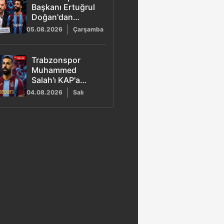
Başkanı Ertuğrul
Doğan'dan
Muhammed Salah
05.08.2026
Çarşamba
açıklaması
Trabzonspor
Muhammed
Salah'ı KAP'a
bildirdi!
04.08.2026
Salı