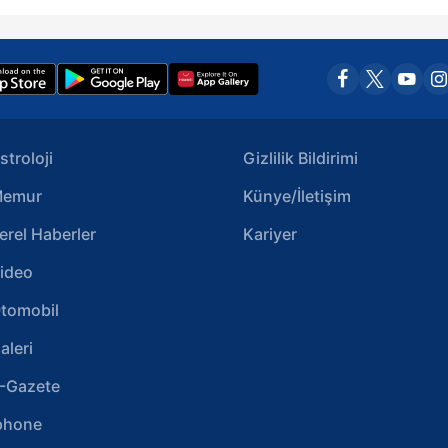
stroloji
Gizlilik Bildirimi
emur
Künye/İletişim
erel Haberler
Kariyer
ideo
tomobil
aleri
-Gazete
phone