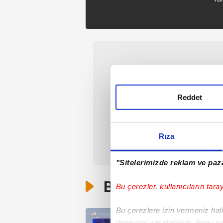
Reddet
Rıza
"Sitelerimizde reklam ve paza
Bunlar da Var
Bu çerezler, kullanıcıların tara
Bu çerezlere izin vermeniz halin
deneyimi yaşatabiliriz. Bunu y