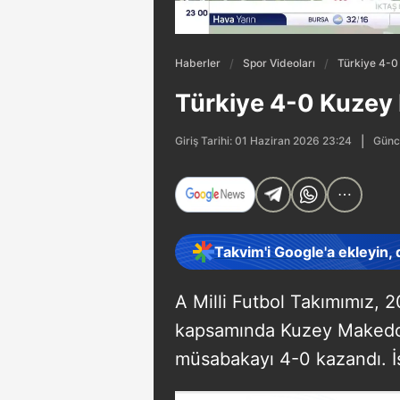
Haberler
Spor Videoları
Türkiye 4-
Türkiye 4-0 Kuzey
Günc
Giriş Tarihi: 01 Haziran 2026 23:24
Takvim'i Google'a ekleyin,
A Milli Futbol Takımımız, 2
kapsamında Kuzey Makedonya
müsabakayı 4-0 kazandı. İş