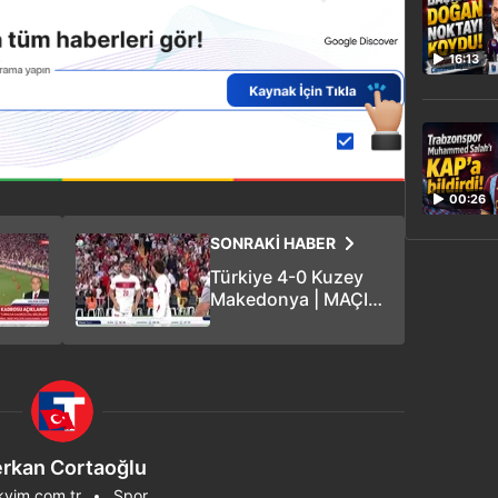
16:13
00:26
SONRAKİ HABER
Türkiye 4-0 Kuzey
Makedonya | MAÇIN
ÖZETİ
rkan Cortaoğlu
kvim.com.tr
Spor