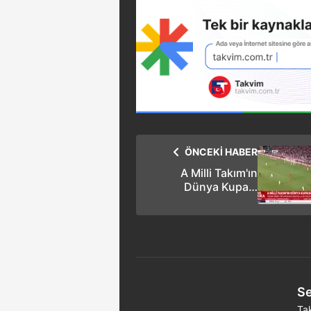
ÖNCEKİ HABER
A Milli Takım'ın
Dünya Kupası
kadrosu açıklandı
Se
Ta