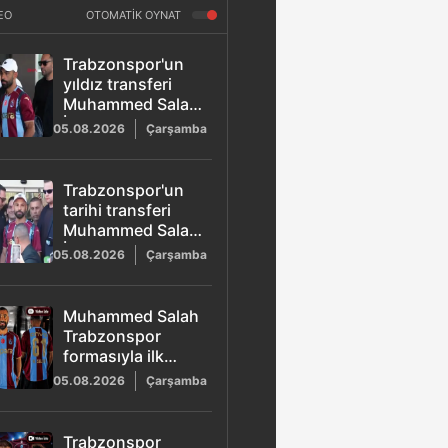
EO
OTOMATİK OYNAT
Trabzonspor'un
yıldız transferi
Muhammed Salah
İstanbul'da sağlık
05.08.2026
Çarşamba
kontrolünden
geçti
Trabzonspor'un
tarihi transferi
Muhammed Salah
İstanbul'da
05.08.2026
Çarşamba
Muhammed Salah
Trabzonspor
formasıyla ilk
pozunu verdi
05.08.2026
Çarşamba
Trabzonspor