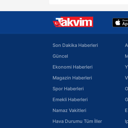
Son Dakika Haberleri
A
Güncel
M
Ekonomi Haberleri
Y
Magazin Haberleri
V
Spor Haberleri
O
Emekli Haberleri
G
Namaz Vakitleri
E
Hava Durumu Tüm İller
I