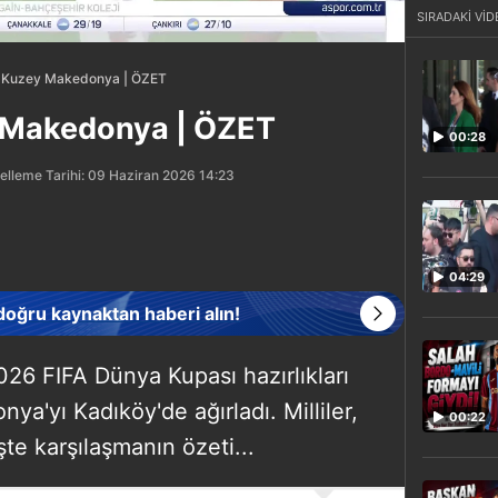
SIRADAKİ VİD
0 Kuzey Makedonya | ÖZET
 Makedonya | ÖZET
00:28
elleme Tarihi: 09 Haziran 2026 14:23
04:29
 doğru kaynaktan haberi alın!
026 FIFA Dünya Kupası hazırlıkları
'yı Kadıköy'de ağırladı. Milliler,
00:22
te karşılaşmanın özeti...