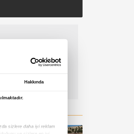
Hakkında
ılmaktadır.
ızda sizlere daha iyi reklam
duğunu ve sizlere en iyi