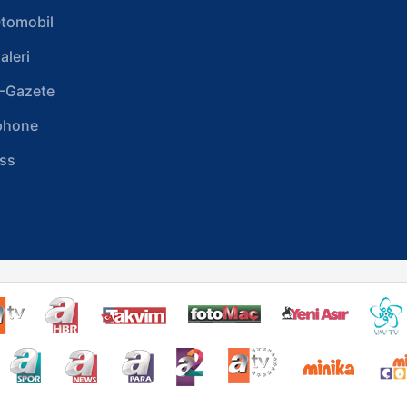
tomobil
aleri
-Gazete
phone
ss