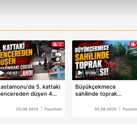
isel verileriniz işlenmekte olup gerekli olan çerezler bilgi toplum
 çerezler, sitemizin daha işlevsel kılınması ve kişiselleştirilmes
 yapılması, amaçlarıyla sınırlı olarak açık rızanız dahilinde kulla
aşağıda yer alan panel vasıtasıyla belirleyebilirsiniz. Çerezlere iliş
lgilendirme Metnimizi
ziyaret edebilirsiniz.
Korunması Kanunu uyarınca hazırlanmış Aydınlatma Metnimizi okum
 çerezlerle ilgili bilgi almak için lütfen
tıklayınız
.
02:57
01:09
astamonu'da 5. kattaki
Büyükçekmece
pencereden düşen 4
sahilinde toprak
aşındaki çocuk ağır
kayması!
aralandı
03.08.2026
Pazartesi
03.08.2026
Pazarte