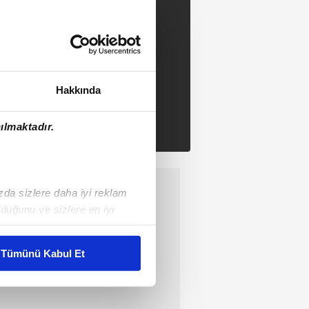
Hakkında
ılmaktadır.
ızda sizlere daha iyi reklam
duğunu ve sizlere en iyi
liyetlerimizi karşılamak
Tümünü Kabul Et
ar gösterilmeyecektir."
çerezler kullanılmaktadır. Bu