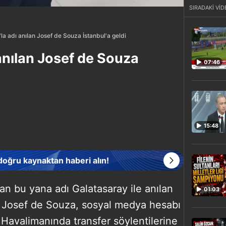
SIRADAKİ VİD
la adı anılan Josef de Souza İstanbul'a geldi
anılan Josef de Souza
07:46
15:48
 doğru kaynaktan haberi alın!
n bu yana adı Galatasaray ile anılan
01:03
ı Josef de Souza, sosyal medya hesabı
 Havalimanında transfer söylentilerine