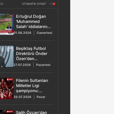
EO
OTOMATİK OYNAT
Ertuğrul Doğan
'Muhammed
Salah' iddialarını
yalanladı:
01.08.2026
Cumartesi
"Anlaşma yok"
Beşiktaş Futbol
Direktörü Önder
Özen'den
Mohamed Salah
27.07.2026
Pazartesi
açıklaması:
''Şimdilik masadan
kalkıldı''
Filenin Sultanları
Milletler Ligi
şampiyonu:
Brezilya'yı 3-1
26.07.2026
Pazar
devirdik
Salih Özcan'dan