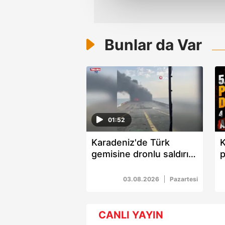
çerezler vasıtasıyla çeşitli kiş
amacıyla kullanılmaktadır. Diğer
reklam/pazarlama faaliyetlerinin
Bunlar da Var
Çerezlere ilişkin tercihlerinizi 
butonuna tıklayabilir,
Çerez Bi
6698 sayılı Kişisel Verilerin 
mevzuata uygun olarak kullanılan
01:52
Karadeniz'de Türk
K
gemisine dronlu saldırı:
3'ü Türk 4 yaralı
y
y
03.08.2026
Pazartesi
CANLI YAYIN