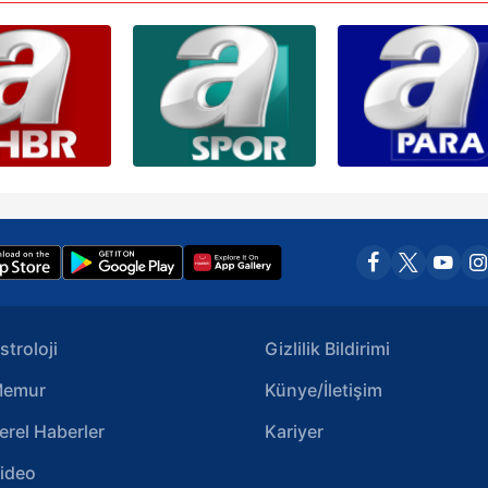
stroloji
Gizlilik Bildirimi
emur
Künye/İletişim
erel Haberler
Kariyer
ideo