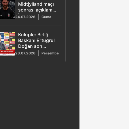
Midtjylland maçı
sonrası açıklama:
İnanılmaz bir
24.07.2026
Cuma
atmosfer vardı
Kulüpler Birliği
Başkanı Ertuğrul
Doğan son
noktayı koydu:
23.07.2026
Perşembe
Yabancı kuralı
değişmeyecek