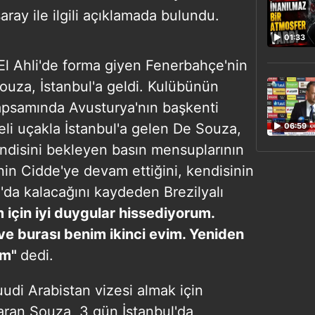
ray ile ilgili açıklamada bulundu.
01:33
 El Ahli'de forma giyen Fenerbahçe'nin
ouza, İstanbul'a geldi. Kulübünün
kapsamında Avusturya'nın başkenti
eli uçakla İstanbul'a gelen De Souza,
06:59
ndisini bekleyen basın mensuplarının
enin Cidde'ye devam ettiğini, kendisinin
ul'da kalacağını kaydeden Brezilyalı
için iyi duygular hissediyorum.
ve burası benim ikinci evim. Yeniden
um"
dedi.​
uudi Arabistan vizesi almak için
taran Souza, 3 gün İstanbul'da