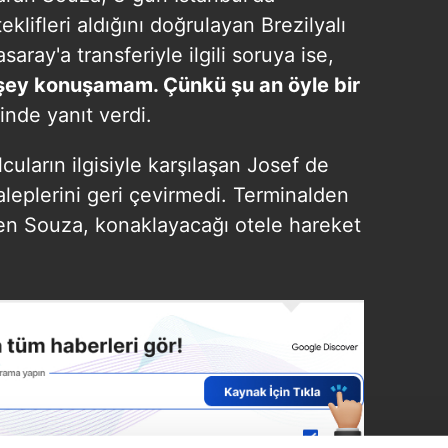
teklifleri aldığını doğrulayan Brezilyalı
aray'a transferiyle ilgili soruya ise,
r şey konuşamam. Çünkü şu an öyle bir
inde yanıt verdi.​
uların ilgisiyle karşılaşan Josef de
aleplerini geri çevirmedi. Terminalden
nen Souza, konaklayacağı otele hareket