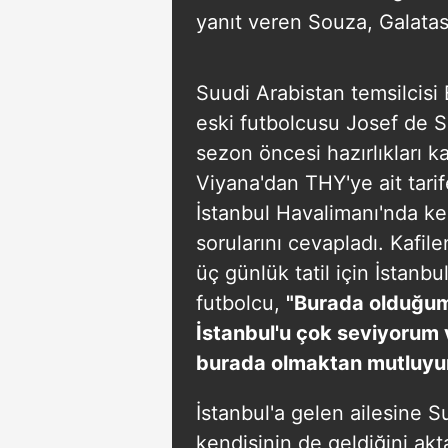
yanıt veren Souza, Galatasa
Suudi Arabistan temsilcisi
eski futbolcusu Josef de S
sezon öncesi hazırlıkları 
Viyana'dan THY'ye ait tarif
İstanbul Havalimanı'nda ke
sorularını cevapladı. Kafil
üç günlük tatil için İstanb
futbolcu,
"Burada olduğum 
İstanbul'u çok seviyorum 
burada olmaktan mutluy
İstanbul'a gelen ailesine S
kendisinin de geldiğini ak