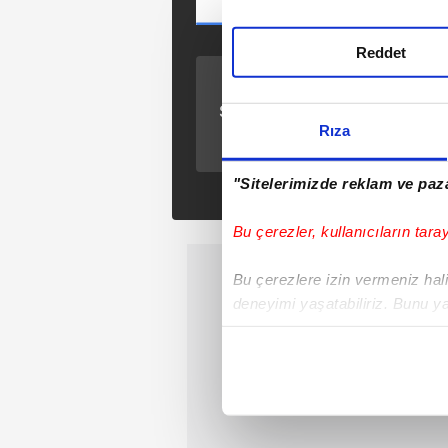
Reddet
ÖNCEKİ HABER
Son dakika transfer
haberleri...
Rıza
Galatasaray Başkanı
Mustafa Cengiz'den
"Sitelerimizde reklam ve paza
transfer açıklaması!
Bu çerezler, kullanıcıların tara
Bu çerezlere izin vermeniz halin
deneyimi yaşatabiliriz. Bunu y
içerikleri sunabilmek adına el
noktasında tek gelir kalemimiz 
Her halükârda, kullanıcılar, bu 
Sizlere daha iyi bir hizmet sun