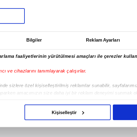
SONRAKİ HABER
Son dakika:
Abdurrahim
Bilgiler
Reklam Ayarları
Albayrak'tan Falcao
açıklaması!
rlama faaliyetlerinin yürütülmesi amaçları ile çerezler kullan
yıcı ve cihazlarını tanımlayarak çalışırlar.
de sizlere özel kişiselleştirilmiş reklamlar sunabilir, sayfalarım
aparken amacımızın size daha iyi bir reklam deneyimi sunmak ol
imizden gelen çabayı gösterdiğimizi ve bu noktada, reklamların ma
olduğunu sizlere hatırlatmak isteriz.
Kişiselleştir
çerezlere izin vermedikleri takdirde, kullanıcılara hedefli reklaml
abilmek için İnternet Sitemizde kendimize ve üçüncü kişilere ait 