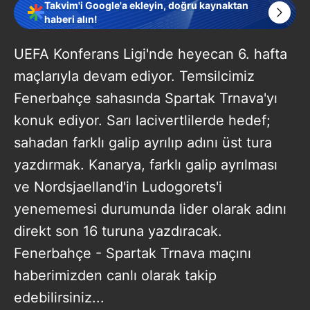
Takvim'i Google'a ekleyin, doğru kaynaktan
haberi alın!
UEFA Konferans Ligi'nde heyecan 6. hafta
maçlarıyla devam ediyor. Temsilcimiz
Fenerbahçe sahasında Spartak Trnava'yı
konuk ediyor. Sarı lacivertlilerde hedef;
sahadan farklı galip ayrılıp adını üst tura
yazdırmak. Kanarya, farklı galip ayrılması
ve Nordsjaelland'in Ludogorets'i
yenememesi durumunda lider olarak adını
direkt son 16 turuna yazdıracak.
Fenerbahçe - Spartak Trnava maçını
haberimizden canlı olarak takip
edebilirsiniz...