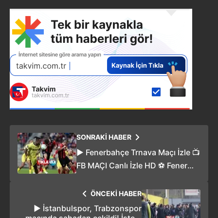
SONRAKİ HABER
▶️ Fenerbahçe Trnava Maçı İzle 📺
FB MAÇI Canlı İzle HD ⚽ Fener
Spartak Trnava Maçı Canlı
Anlatımlı Maç Özeti 🔥 (VİDEO
ÖNCEKİ HABER
HABER)
▶️ İstanbulspor, Trabzonspor
maçında sahadan çekildi! İşte o