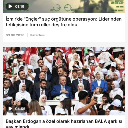
01:19
İzmir'de "Ençler" suç örgütüne operasyon: Liderinden
tetikçisine tüm roller deşifre oldu
03.08.2026
Pazartesi
04:55
Başkan Erdoğan'a özel olarak hazırlanan BALA şarkısı
yayımlandı