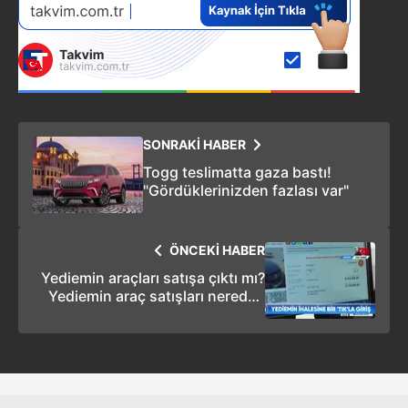
Çerezlere ilişkin tercihlerinizi aşağıda yer alan panel
vasıtasıyla belirleyebilirsiniz. Çerezlere ilişkin detaylı bilgi
için Ayarlar butonuna tıklayabilir,
Çerez Bilgilendirme
Metnimizi
ziyaret edebilirsiniz.
6698 sayılı Kişisel Verilerin Korunması Kanunu uyarınca
hazırlanmış Aydınlatma Metnimizi okumak ve sitemizde
SONRAKİ HABER
ilgili mevzuata uygun olarak kullanılan çerezlerle ilgili bilgi
Togg teslimatta gaza bastı!
almak için lütfen
tıklayınız
.
"Gördüklerinizden fazlası var"
ÖNCEKİ HABER
Yediemin araçları satışa çıktı mı?
Yediemin araç satışları nereden
bakılır? Tek 'Tık'la UYAP hacizli
araç satışı başvuru örneği
(Videolu)