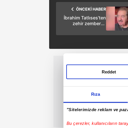
ÖNCEKİ HABER
İbrahim Tatlıses’ten
zehir zemberek
sözler: O iki kişi
mezarıma gelmesin!
Reddet
Rıza
"Sitelerimizde reklam ve paza
Bu çerezler, kullanıcıların tara