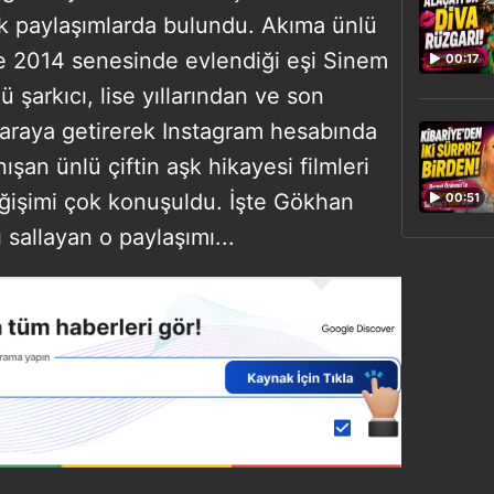
rak paylaşımlarda bulundu. Akıma ünlü
 2014 senesinde evlendiği eşi Sinem
00:17
 şarkıcı, lise yıllarından ve son
 araya getirerek Instagram hesabında
nışan ünlü çiftin aşk hikayesi filmleri
işimi çok konuşuldu. İşte Gökhan
00:51
sallayan o paylaşımı...