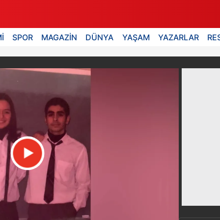
İ
SPOR
MAGAZİN
DÜNYA
YAŞAM
YAZARLAR
RE