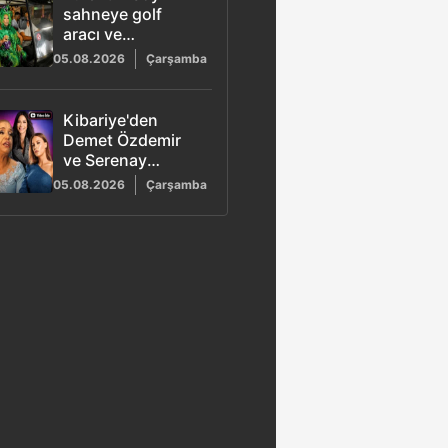
sahneye golf
aracı ve
öpücüklerle gitti
05.08.2026
Çarşamba
Kibariye'den
Demet Özdemir
ve Serenay
Sarıkaya sürprizi
05.08.2026
Çarşamba