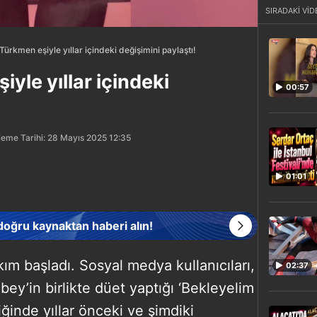
SIRADAKİ VİD
ürkmen eşiyle yıllar içindeki değişimini paylaştı!
yle yıllar içindeki
00:57
!
eme Tarihi: 28 Mayıs 2025 12:35
01:01
 doğru kaynaktan haberi alın!
ım başladı. Sosyal medya kullanıcıları,
02:37
y’in birlikte düet yaptığı ‘Bekleyelim
liğinde yıllar önceki ve şimdiki