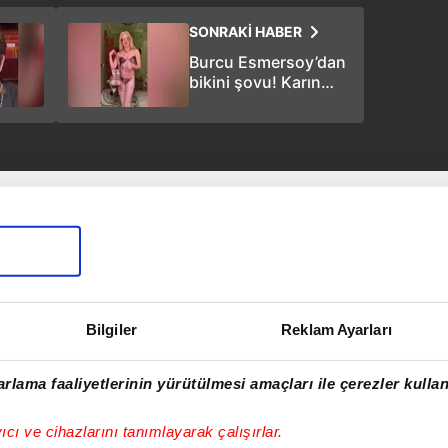
SONRAKİ HABER
Burcu Esmersoy’dan
bikini şovu! Karın
kaslarıyla sosyal
medyayı salladı
Bilgiler
Reklam Ayarları
rlama faaliyetlerinin yürütülmesi amaçları ile çerezler kullan
yıcı ve cihazlarını tanımlayarak çalışırlar.