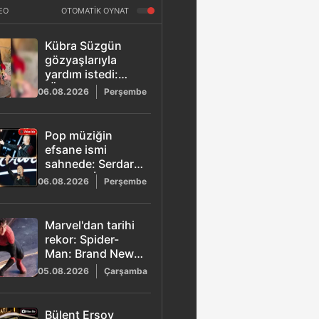
EO
OTOMATİK OYNAT
Kübra Süzgün
gözyaşlarıyla
yardım istedi:
"Önümüzde bir
06.08.2026
Perşembe
çete var"
Pop müziğin
efsane ismi
sahnede: Serdar
Ortaç ile İstanbul
06.08.2026
Perşembe
Festivali'nde
müzik ziyafeti
Marvel'dan tarihi
rekor: Spider-
Man: Brand New
Day 1 milyar
05.08.2026
Çarşamba
dolara en hızlı
ulaşan 2. film
oldu
Bülent Ersoy