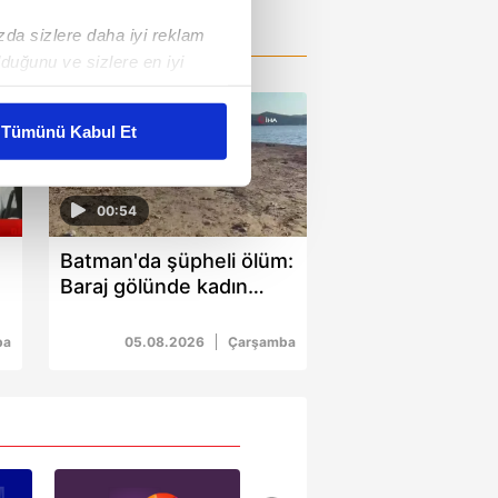
ızda sizlere daha iyi reklam
duğunu ve sizlere en iyi
liyetlerimizi karşılamak
Tümünü Kabul Et
ar gösterilmeyecektir."
00:54
çerezler kullanılmaktadır. Bu
u hizmetlerinin sunulması
Batman'da şüpheli ölüm:
i ve sizlere yönelik
Baraj gölünde kadın
nılacaktır.
cesedi bulundu
ba
05.08.2026
Çarşamba
kin detaylı bilgi için Ayarlar
ak ve sitemizde ilgili