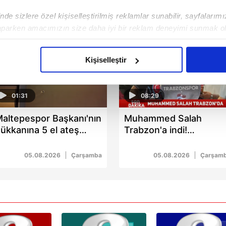
de sizlere özel kişiselleştirilmiş reklamlar sunabilir, sayfalarım
aparken amacımızın size daha iyi bir reklam deneyimi sunmak ol
imizden gelen çabayı gösterdiğimizi ve bu noktada, reklamların ma
olduğunu sizlere hatırlatmak isteriz.
Kişiselleştir
çerezlere izin vermedikleri takdirde, kullanıcılara hedefli reklaml
01:31
08:29
abilmek için İnternet Sitemizde kendimize ve üçüncü kişilere ait 
isel verileriniz işlenmekte olup gerekli olan çerezler bilgi toplum
altepespor Başkanı'nın
Muhammed Salah
 çerezler, sitemizin daha işlevsel kılınması ve kişiselleştirilmes
ükkanına 5 el ateş
Trabzon'a indi!
 yapılması, amaçlarıyla sınırlı olarak açık rızanız dahilinde kulla
çıldı: 1 yaralı
Havalimanında coşkulu
karşılama
05.08.2026
Çarşamba
05.08.2026
Çarşam
aşağıda yer alan panel vasıtasıyla belirleyebilirsiniz. Çerezlere iliş
lgilendirme Metnimizi
ziyaret edebilirsiniz.
Korunması Kanunu uyarınca hazırlanmış Aydınlatma Metnimizi okum
 çerezlerle ilgili bilgi almak için lütfen
tıklayınız
.