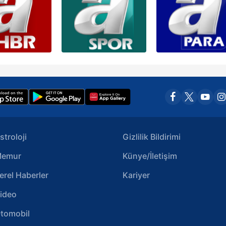
stroloji
Gizlilik Bildirimi
emur
Künye/İletişim
erel Haberler
Kariyer
ideo
tomobil