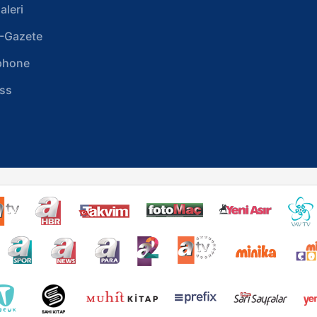
aleri
-Gazete
phone
ss