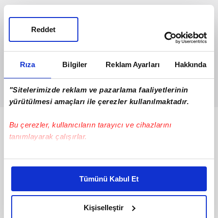
Reddet
Rıza
Bilgiler
Reklam Ayarları
Hakkında
"Sitelerimizde reklam ve pazarlama faaliyetlerinin
yürütülmesi amaçları ile çerezler kullanılmaktadır.
Bunlar da Var
Bu çerezler, kullanıcıların tarayıcı ve cihazlarını
tanımlayarak çalışırlar.
Bu çerezlere izin vermeniz halinde sizlere özel
kişiselleştirilmiş reklamlar sunabilir, sayfalarımızda sizlere
Tümünü Kabul Et
daha iyi reklam deneyimi yaşatabiliriz. Bunu yaparken
amacımızın size daha iyi bir reklam deneyimi sunmak
olduğunu ve sizlere en iyi içerikleri sunabilmek adına
Kişiselleştir