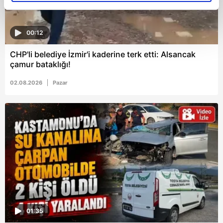
elimizden gelen çabayı gösterdiğimizi ve bu noktada,
reklamların maliyetlerimizi karşılamak noktasında tek gelir
kalemimiz olduğunu sizlere hatırlatmak isteriz.
00:12
Her halükârda, kullanıcılar, bu çerezlere izin vermedikleri
CHP'li belediye İzmir'i kaderine terk etti: Alsancak
takdirde, kullanıcılara hedefli reklamlar
çamur bataklığı!
gösterilmeyecektir."
02.08.2026
Pazar
Sizlere daha iyi bir hizmet sunabilmek için İnternet
Sitemizde kendimize ve üçüncü kişilere ait çerezler
kullanılmaktadır. Bu çerezler vasıtasıyla çeşitli kişisel
verileriniz işlenmekte olup gerekli olan çerezler bilgi
toplumu hizmetlerinin sunulması amacıyla
kullanılmaktadır. Diğer çerezler, sitemizin daha işlevsel
kılınması ve kişiselleştirilmesi ve sizlere yönelik
reklam/pazarlama faaliyetlerinin yapılması, amaçlarıyla
sınırlı olarak açık rızanız dahilinde kullanılacaktır.
01:35
Çerezlere ilişkin tercihlerinizi aşağıda yer alan panel