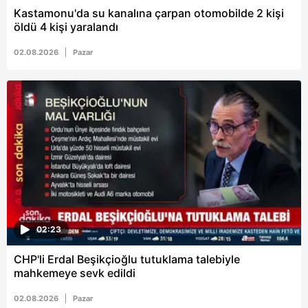
vasıtasıyla belirleyebilirsiniz. Çerezlere ilişkin detaylı bilgi
Kastamonu'da su kanalına çarpan otomobilde 2 kişi
için Ayarlar butonuna tıklayabilir,
Çerez Bilgilendirme
öldü 4 kişi yaralandı
Metnimizi
ziyaret edebilirsiniz.
02.08.2026
Pazar
6698 sayılı Kişisel Verilerin Korunması Kanunu uyarınca
hazırlanmış Aydınlatma Metnimizi okumak ve sitemizde
ilgili mevzuata uygun olarak kullanılan çerezlerle ilgili bilgi
almak için lütfen
tıklayınız
.
02:23
CHP'li Erdal Beşikçioğlu tutuklama talebiyle
mahkemeye sevk edildi
02.08.2026
Pazar