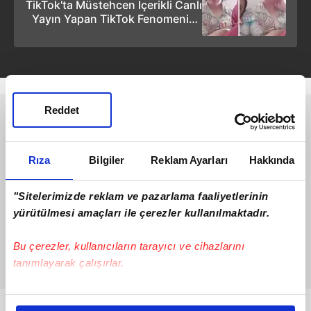
TikTok'ta Müstehcen İçerikli Canlı
Yayın Yapan TikTok Fenomenine
Polis Operasyonu! Göğüs
Dekolteli ''Laz Kızı'' Gözaltında!
(Videolu Haber)
Reddet
Rıza
Bilgiler
Reklam Ayarları
Hakkında
"Sitelerimizde reklam ve pazarlama faaliyetlerinin
yürütülmesi amaçları ile çerezler kullanılmaktadır.
Bu çerezler, kullanıcıların tarayıcı ve cihazlarını
tanımlayarak çalışırlar.
Bu çerezlere izin vermeniz halinde sizlere özel