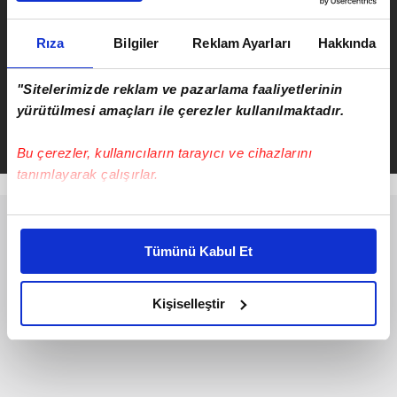
Rıza
Bilgiler
Reklam Ayarları
Hakkında
"Sitelerimizde reklam ve pazarlama faaliyetlerinin
Serkan Cortaoğlu
yürütülmesi amaçları ile çerezler kullanılmaktadır.
Takvim.com.tr
Haber
Bu çerezler, kullanıcıların tarayıcı ve cihazlarını
tanımlayarak çalışırlar.
Bu çerezlere izin vermeniz halinde sizlere özel
kişiselleştirilmiş reklamlar sunabilir, sayfalarımızda sizlere
Tümünü Kabul Et
daha iyi reklam deneyimi yaşatabiliriz. Bunu yaparken
amacımızın size daha iyi bir reklam deneyimi sunmak
olduğunu ve sizlere en iyi içerikleri sunabilmek adına
Kişiselleştir
elimizden gelen çabayı gösterdiğimizi ve bu noktada,
reklamların maliyetlerimizi karşılamak noktasında tek gelir
kalemimiz olduğunu sizlere hatırlatmak isteriz.