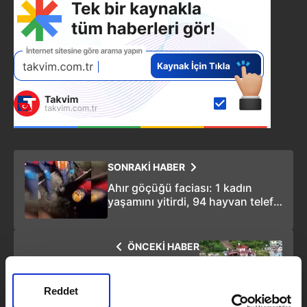
SONRAKİ HABER
Ahır göçüğü faciası: 1 kadın
yaşamını yitirdi, 94 hayvan telef
oldu
ÖNCEKİ HABER
Hatay'da sağanak sonrası çöken
evde 1 kişi hayatını kaybetti
Reddet