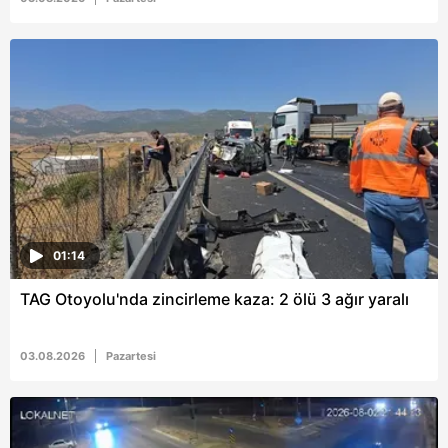
6698 sayılı Kişisel Verilerin Korunması Kanunu uyarınca
hazırlanmış Aydınlatma Metnimizi okumak ve sitemizde
ilgili mevzuata uygun olarak kullanılan çerezlerle ilgili bilgi
almak için lütfen
tıklayınız
.
01:14
TAG Otoyolu'nda zincirleme kaza: 2 ölü 3 ağır yaralı
03.08.2026
Pazartesi