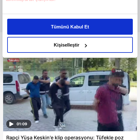
Bu çerezlere izin vermeniz halinde sizlere özel
kişiselleştirilmiş reklamlar sunabilir, sayfalarımızda sizlere
Tümünü Kabul Et
daha iyi reklam deneyimi yaşatabiliriz. Bunu yaparken
amacımızın size daha iyi bir reklam deneyimi sunmak
Bunlar da Var
olduğunu ve sizlere en iyi içerikleri sunabilmek adına
Kişiselleştir
elimizden gelen çabayı gösterdiğimizi ve bu noktada,
reklamların maliyetlerimizi karşılamak noktasında tek gelir
kalemimiz olduğunu sizlere hatırlatmak isteriz.
Her halükârda, kullanıcılar, bu çerezlere izin vermedikleri
takdirde, kullanıcılara hedefli reklamlar
gösterilmeyecektir."
Sizlere daha iyi bir hizmet sunabilmek için İnternet
Sitemizde kendimize ve üçüncü kişilere ait çerezler
01:09
kullanılmaktadır. Bu çerezler vasıtasıyla çeşitli kişisel
verileriniz işlenmekte olup gerekli olan çerezler bilgi
Rapçi Yüşa Keskin'e klip operasyonu: Tüfekle poz