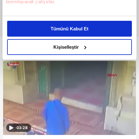
tanımlayarak çalışırlar.
Bu çerezlere izin vermeniz halinde sizlere özel
kişiselleştirilmiş reklamlar sunabilir, sayfalarımızda sizlere
Tümünü Kabul Et
daha iyi reklam deneyimi yaşatabiliriz. Bunu yaparken
amacımızın size daha iyi bir reklam deneyimi sunmak
olduğunu ve sizlere en iyi içerikleri sunabilmek adına
Kişiselleştir
Bunlar da Var
elimizden gelen çabayı gösterdiğimizi ve bu noktada,
reklamların maliyetlerimizi karşılamak noktasında tek gelir
kalemimiz olduğunu sizlere hatırlatmak isteriz.
Her halükârda, kullanıcılar, bu çerezlere izin vermedikleri
takdirde, kullanıcılara hedefli reklamlar
gösterilmeyecektir."
Sizlere daha iyi bir hizmet sunabilmek için İnternet
Sitemizde kendimize ve üçüncü kişilere ait çerezler
03:28
kullanılmaktadır. Bu çerezler vasıtasıyla çeşitli kişisel
verileriniz işlenmekte olup gerekli olan çerezler bilgi