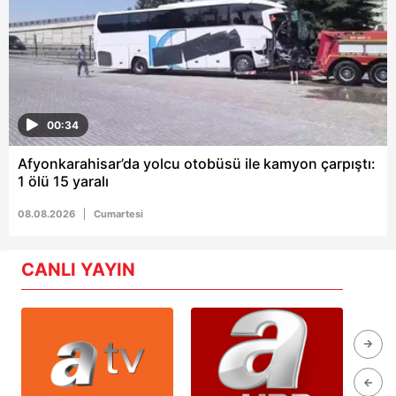
00:34
Afyonkarahisar’da yolcu otobüsü ile kamyon çarpıştı:
1 ölü 15 yaralı
08.08.2026
Cumartesi
CANLI YAYIN