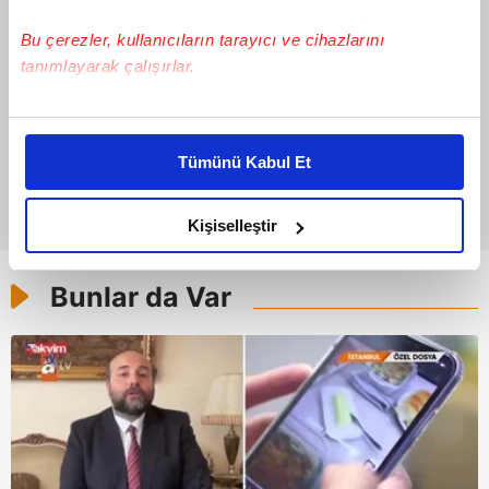
Bu çerezler, kullanıcıların tarayıcı ve cihazlarını
tanımlayarak çalışırlar.
Bu çerezlere izin vermeniz halinde sizlere özel
kişiselleştirilmiş reklamlar sunabilir, sayfalarımızda sizlere
Tümünü Kabul Et
daha iyi reklam deneyimi yaşatabiliriz. Bunu yaparken
amacımızın size daha iyi bir reklam deneyimi sunmak
olduğunu ve sizlere en iyi içerikleri sunabilmek adına
Kişiselleştir
elimizden gelen çabayı gösterdiğimizi ve bu noktada,
reklamların maliyetlerimizi karşılamak noktasında tek gelir
Bunlar da Var
kalemimiz olduğunu sizlere hatırlatmak isteriz.
Her halükârda, kullanıcılar, bu çerezlere izin vermedikleri
takdirde, kullanıcılara hedefli reklamlar
gösterilmeyecektir."
Sizlere daha iyi bir hizmet sunabilmek için İnternet
Sitemizde kendimize ve üçüncü kişilere ait çerezler