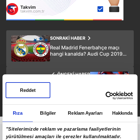
SONRAKİ HABER
Real Madrid Fenerbahçe maçı
hangi kanalda? Audi Cup 2019
FB üçüncülük maçı ne zaman,
saat kaçta?
ÖNCEKİ HABER
Son dakika: Dış ticaret açığı
verileri açıklandı
Reddet
Rıza
Bilgiler
Reklam Ayarları
Hakkında
"Sitelerimizde reklam ve pazarlama faaliyetlerinin
yürütülmesi amaçları ile çerezler kullanılmaktadır.