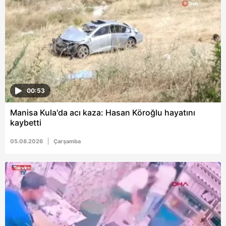
00:53
Manisa Kula'da acı kaza: Hasan Köroğlu hayatını
kaybetti
05.08.2026
Çarşamba