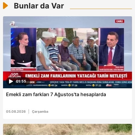
Bunlar da Var
reklam/pazarlama faaliyetlerinin yapılması, amaçlarıyla
sınırlı olarak açık rızanız dahilinde kullanılacaktır.
Çerezlere ilişkin tercihlerinizi aşağıda yer alan panel
vasıtasıyla belirleyebilirsiniz. Çerezlere ilişkin detaylı bilgi
için Ayarlar butonuna tıklayabilir,
Çerez Bilgilendirme
Metnimizi
ziyaret edebilirsiniz.
6698 sayılı Kişisel Verilerin Korunması Kanunu uyarınca
hazırlanmış Aydınlatma Metnimizi okumak ve sitemizde
ilgili mevzuata uygun olarak kullanılan çerezlerle ilgili bilgi
01:55
almak için lütfen
tıklayınız
.
Emekli zam farkları 7 Ağustos'ta hesaplarda
05.08.2026
Çarşamba