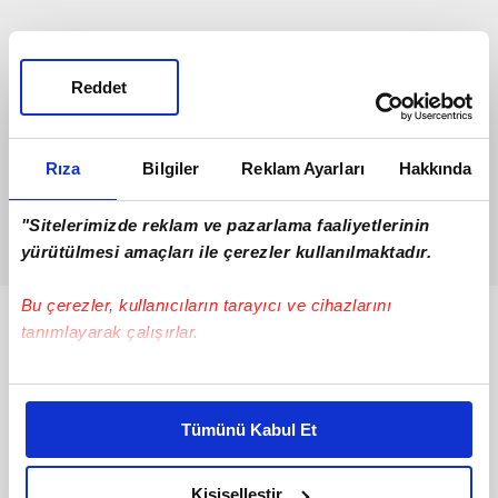
Reddet
Rıza
Bilgiler
Reklam Ayarları
Hakkında
"Sitelerimizde reklam ve pazarlama faaliyetlerinin
yürütülmesi amaçları ile çerezler kullanılmaktadır.
Bu çerezler, kullanıcıların tarayıcı ve cihazlarını
Bunlar da Var
tanımlayarak çalışırlar.
Bu çerezlere izin vermeniz halinde sizlere özel
kişiselleştirilmiş reklamlar sunabilir, sayfalarımızda sizlere
Tümünü Kabul Et
daha iyi reklam deneyimi yaşatabiliriz. Bunu yaparken
amacımızın size daha iyi bir reklam deneyimi sunmak
olduğunu ve sizlere en iyi içerikleri sunabilmek adına
Kişiselleştir