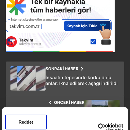
SONRAKİ HABER
İnşaatın tepesinde korku dolu
anlar: İkna edilerek aşağı indirildi
ÖNCEKİ HABER
Riva'dan İstanbul Havalimanı'na
Togg konvoyu: Milliler Dünya
Reddet
Kupası için ABD'ye uçtu