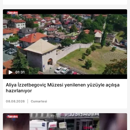
6698 sayılı Kişisel Verilerin Korunması Kanunu uyarınca
hazırlanmış Aydınlatma Metnimizi okumak ve sitemizde
ilgili mevzuata uygun olarak kullanılan çerezlerle ilgili bilgi
almak için lütfen
tıklayınız
.
01:31
Aliya İzzetbegoviç Müzesi yenilenen yüzüyle açılışa
hazırlanıyor
08.08.2026
Cumartesi