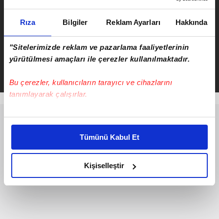
Rıza
Bilgiler
Reklam Ayarları
Hakkında
"Sitelerimizde reklam ve pazarlama faaliyetlerinin
Serkan Cortaoğlu
yürütülmesi amaçları ile çerezler kullanılmaktadır.
Takvim.com.tr
Haber
Bu çerezler, kullanıcıların tarayıcı ve cihazlarını
tanımlayarak çalışırlar.
Bu çerezlere izin vermeniz halinde sizlere özel
kişiselleştirilmiş reklamlar sunabilir, sayfalarımızda sizlere
Tümünü Kabul Et
daha iyi reklam deneyimi yaşatabiliriz. Bunu yaparken
amacımızın size daha iyi bir reklam deneyimi sunmak
olduğunu ve sizlere en iyi içerikleri sunabilmek adına
Kişiselleştir
elimizden gelen çabayı gösterdiğimizi ve bu noktada,
reklamların maliyetlerimizi karşılamak noktasında tek gelir
kalemimiz olduğunu sizlere hatırlatmak isteriz.