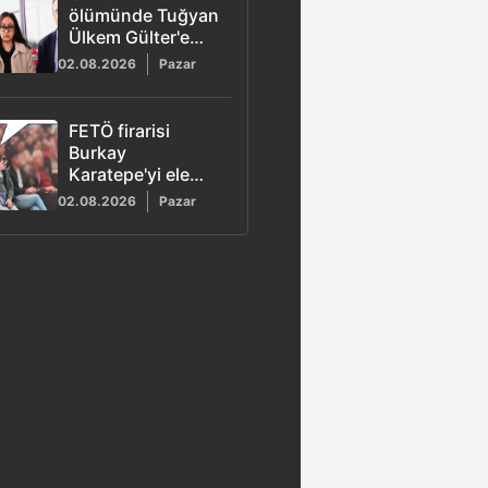
ölümünde Tuğyan
Ülkem Gülter'e
ağırlaştırılmış
02.08.2026
Pazar
müebbet hapis
talebi
FETÖ firarisi
Burkay
Karatepe'yi ele
veren görüntü!
02.08.2026
Pazar