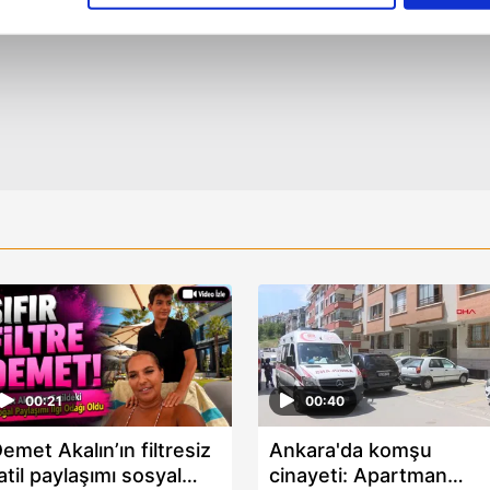
çerezlere izin vermedikleri takdirde, kullanıcılara hedefli reklaml
abilmek için İnternet Sitemizde kendimize ve üçüncü kişilere ait 
isel verileriniz işlenmekte olup gerekli olan çerezler bilgi toplum
 çerezler, sitemizin daha işlevsel kılınması ve kişiselleştirilmes
 yapılması, amaçlarıyla sınırlı olarak açık rızanız dahilinde kulla
aşağıda yer alan panel vasıtasıyla belirleyebilirsiniz. Çerezlere iliş
lgilendirme Metnimizi
ziyaret edebilirsiniz.
Korunması Kanunu uyarınca hazırlanmış Aydınlatma Metnimizi okum
 çerezlerle ilgili bilgi almak için lütfen
tıklayınız
.
00:21
00:40
emet Akalın’ın filtresiz
Ankara'da komşu
atil paylaşımı sosyal
cinayeti: Apartman