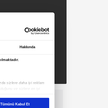
Hakkında
ılmaktadır.
ızda sizlere daha iyi reklam
duğunu ve sizlere en iyi
liyetlerimizi karşılamak
Tümünü Kabul Et