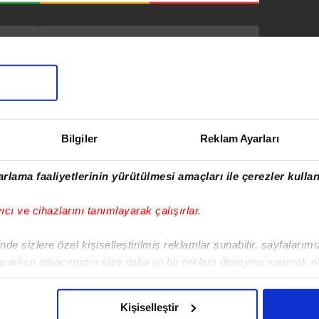
SONRAKİ HABER
Kayseri’de feci
kavşak çarpışması:
Yusuf Kılıç
kurtarılamadı
Bilgiler
Reklam Ayarları
rlama faaliyetlerinin yürütülmesi amaçları ile çerezler kullan
rkan Cortaoğlu
vim.com.tr
Haber
yıcı ve cihazlarını tanımlayarak çalışırlar.
de sizlere özel kişiselleştirilmiş reklamlar sunabilir, sayfalarım
aparken amacımızın size daha iyi bir reklam deneyimi sunmak ol
imizden gelen çabayı gösterdiğimizi ve bu noktada, reklamların ma
olduğunu sizlere hatırlatmak isteriz.
Kişiselleştir