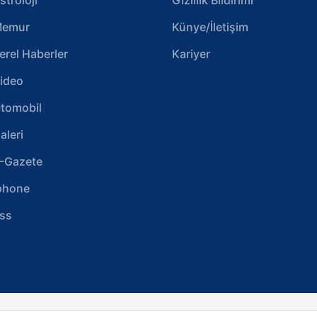
emur
Künye/İletişim
erel Haberler
Kariyer
ideo
tomobil
aleri
-Gazete
phone
ss