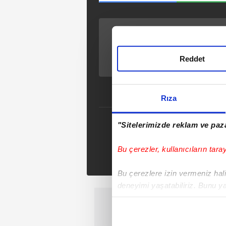
ÖNCEKİ HABER
Yolcu minibüsü
direğe ok gibi
Reddet
saplandı: 11 yolcu
yaralandı
Rıza
"Sitelerimizde reklam ve paza
Se
Tak
Bu çerezler, kullanıcıların tara
Bu çerezlere izin vermeniz halin
deneyimi yaşatabiliriz. Bunu y
içerikleri sunabilmek adına el
noktasında tek gelir kalemimiz 