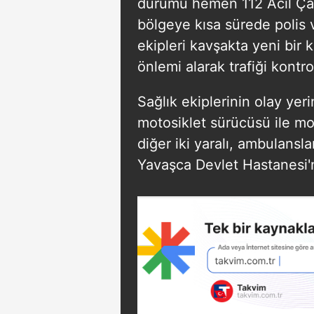
durumu hemen 112 Acil Çağ
bölgeye kısa sürede polis v
ekipleri kavşakta yeni bir
önlemi alarak trafiği kontro
Sağlık ekiplerinin olay yer
motosiklet sürücüsü ile m
diğer iki yaralı, ambulanslar
Yavaşca Devlet Hastanesi'ne