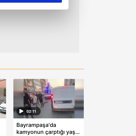
ar gösterilmeyecektir."
çerezler kullanılmaktadır. Bu
u hizmetlerinin sunulması
i ve sizlere yönelik
nılacaktır.
kin detaylı bilgi için Ayarlar
ak ve sitemizde ilgili
02:11
Bayrampaşa'da
kamyonun çarptığı yaşlı