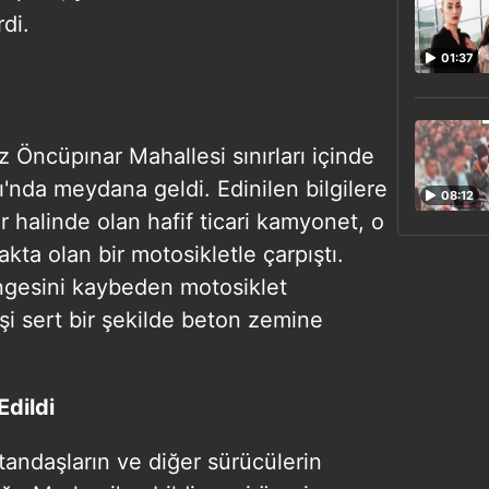
di.
01:37
 Öncüpınar Mahallesi sınırları içinde
ı'nda meydana geldi. Edinilen bilgilere
08:12
 halinde olan hafif ticari kamyonet, o
ta olan bir motosikletle çarpıştı.
ngesini kaybeden motosiklet
işi sert bir şekilde beton zemine
Edildi
andaşların ve diğer sürücülerin