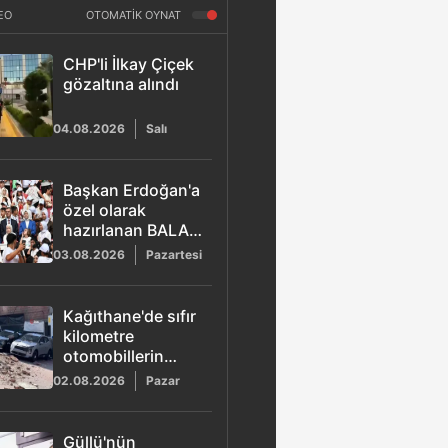
EO
OTOMATİK OYNAT
CHP'li İlkay Çiçek
gözaltına alındı
04.08.2026
Salı
Başkan Erdoğan'a
özel olarak
hazırlanan BALA
şarkısı yayımlandı
03.08.2026
Pazartesi
Kağıthane'de sıfır
kilometre
otomobillerin
üzerine duvar
02.08.2026
Pazar
çöktü
Güllü'nün