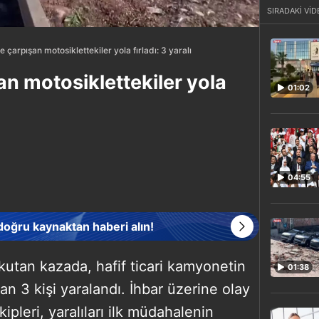
SIRADAKİ VİD
çarpışan motosiklettekiler yola fırladı: 3 yaralı
n motosiklettekiler yola
01:02
04:55
 doğru kaynaktan haberi alın!
kutan kazada, hafif ticari kamyonetin
01:38
an 3 kişi yaralandı. İhbar üzerine olay
ipleri, yaralıları ilk müdahalenin