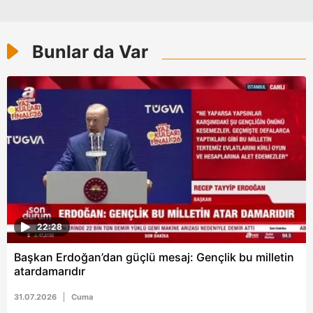
kılınması ve kişiselleştirilmesi ve sizlere yönelik
reklam/pazarlama faaliyetlerinin yapılması, amaçlarıyla
sınırlı olarak açık rızanız dahilinde kullanılacaktır.
Bunlar da Var
Çerezlere ilişkin tercihlerinizi aşağıda yer alan panel
vasıtasıyla belirleyebilirsiniz. Çerezlere ilişkin detaylı bilgi
için Ayarlar butonuna tıklayabilir,
Çerez Bilgilendirme
Metnimizi
ziyaret edebilirsiniz.
6698 sayılı Kişisel Verilerin Korunması Kanunu uyarınca
hazırlanmış Aydınlatma Metnimizi okumak ve sitemizde
ilgili mevzuata uygun olarak kullanılan çerezlerle ilgili bilgi
almak için lütfen
tıklayınız
.
22:28
Başkan Erdoğan’dan güçlü mesaj: Gençlik bu milletin
atardamarıdır
31.07.2026
Cuma