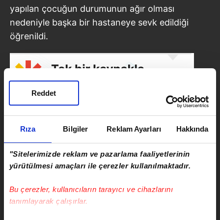
yapılan çocuğun durumunun ağır olması
nedeniyle başka bir hastaneye sevk edildiği
öğrenildi.
Reddet
Rıza
Bilgiler
Reklam Ayarları
Hakkında
"Sitelerimizde reklam ve pazarlama faaliyetlerinin
yürütülmesi amaçları ile çerezler kullanılmaktadır.
SONRAKİ HABER
Bu çerezler, kullanıcıların tarayıcı ve cihazlarını
Bedelli askerlik başvurusunda
tanımlayarak çalışırlar.
yarın son gün!