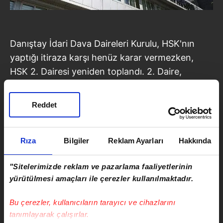
Danıştay İdari Dava Daireleri Kurulu, HSK'nın
yaptığı itiraza karşı henüz karar vermezken,
HSK 2. Dairesi yeniden toplandı. 2. Daire,
Gündüz hakkında hem idari hem de Yargıtay 4.
Ceza Dairesi'nde
"hakaret"
davasının sürdüğünü
Reddet
belirterek Gündüz'ü görevine başlamadan
yeniden açığa aldı.
Rıza
Bilgiler
Reklam Ayarları
Hakkında
Gündüz, Danıştay ve Yargıtay'da devam eden
davaları sonuçlanıncaya kadar görevine
"Sitelerimizde reklam ve pazarlama faaliyetlerinin
dönemeyecek. Sabah'ta yer alan habere göre,
yürütülmesi amaçları ile çerezler kullanılmaktadır.
Danıştay'ın ve Yargıtay'ın verdiği kararların
Bu çerezler, kullanıcıların tarayıcı ve cihazlarını
ardından HSK, Gündüz hakkında yeniden karar
tanımlayarak çalışırlar.
verecek.