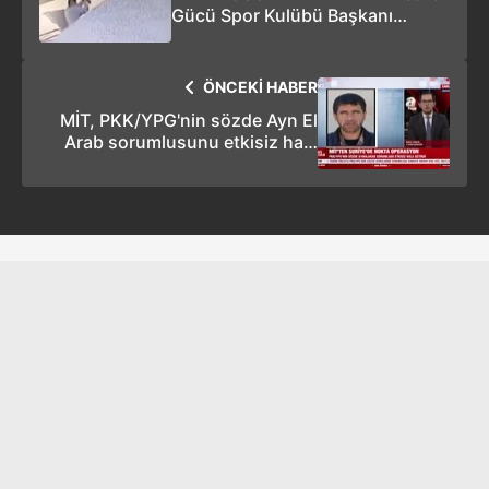
Gücü Spor Kulübü Başkanı
Tuncay Gengeç'in öldürülme
anının güvenlik kamerası
görüntüleri ortaya çıktı!
ÖNCEKİ HABER
MİT, PKK/YPG'nin sözde Ayn El
Arab sorumlusunu etkisiz hale
getirdi