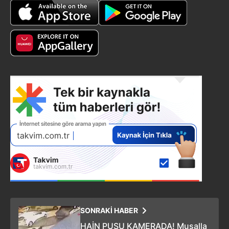
kullanılmaktadır. Diğer çerezler, sitemizin daha işlevsel
kılınması ve kişiselleştirilmesi ve sizlere yönelik
reklam/pazarlama faaliyetlerinin yapılması, amaçlarıyla
sınırlı olarak açık rızanız dahilinde kullanılacaktır.
Çerezlere ilişkin tercihlerinizi aşağıda yer alan panel
vasıtasıyla belirleyebilirsiniz. Çerezlere ilişkin detaylı bilgi
için Ayarlar butonuna tıklayabilir,
Çerez Bilgilendirme
Metnimizi
ziyaret edebilirsiniz.
6698 sayılı Kişisel Verilerin Korunması Kanunu uyarınca
hazırlanmış Aydınlatma Metnimizi okumak ve sitemizde
ilgili mevzuata uygun olarak kullanılan çerezlerle ilgili bilgi
almak için lütfen
tıklayınız
.
SONRAKİ HABER
HAİN PUSU KAMERADA! Musalla