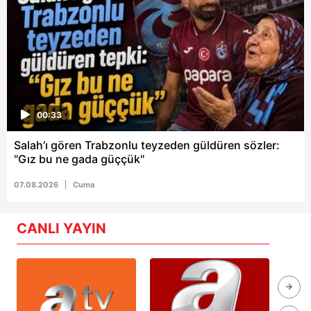
00:33
Salah’ı gören Trabzonlu teyzeden güldüren sözler:
"Gız bu ne gada güççük"
07.08.2026
Cuma
CANLI YAYIN