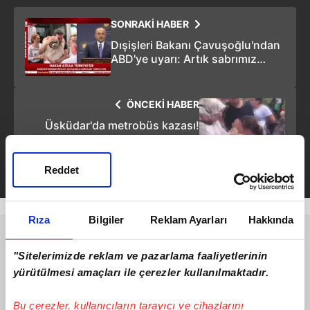
SONRAKİ HABER
Dışişleri Bakanı Çavuşoğlu'ndan
ABD'ye uyarı: Artık sabrımız
kalmadı
ÖNCEKİ HABER
Üsküdar'da metrobüs kazası!
Çok sayıda yaralı var
Reddet
Rıza
Bilgiler
Reklam Ayarları
Hakkında
"Sitelerimizde reklam ve pazarlama faaliyetlerinin
yürütülmesi amaçları ile çerezler kullanılmaktadır.
Bu çerezler, kullanıcıların tarayıcı ve cihazlarını