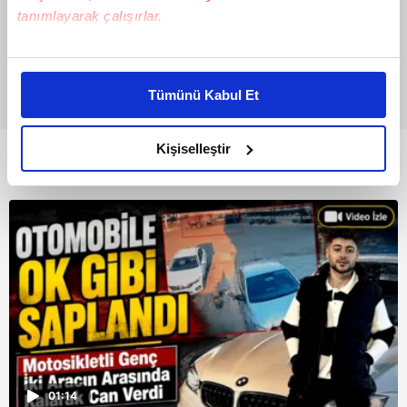
tanımlayarak çalışırlar.
Bu çerezlere izin vermeniz halinde sizlere özel
kişiselleştirilmiş reklamlar sunabilir, sayfalarımızda sizlere
Tümünü Kabul Et
daha iyi reklam deneyimi yaşatabiliriz. Bunu yaparken
amacımızın size daha iyi bir reklam deneyimi sunmak
olduğunu ve sizlere en iyi içerikleri sunabilmek adına
Kişiselleştir
Bunlar da Var
elimizden gelen çabayı gösterdiğimizi ve bu noktada,
reklamların maliyetlerimizi karşılamak noktasında tek gelir
kalemimiz olduğunu sizlere hatırlatmak isteriz.
Her halükârda, kullanıcılar, bu çerezlere izin vermedikleri
takdirde, kullanıcılara hedefli reklamlar
gösterilmeyecektir."
Sizlere daha iyi bir hizmet sunabilmek için İnternet
Sitemizde kendimize ve üçüncü kişilere ait çerezler
kullanılmaktadır. Bu çerezler vasıtasıyla çeşitli kişisel
01:14