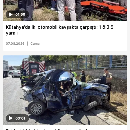
01:59
Kütahya'da iki otomobil kavşakta çarpıştı: 1 ölü 5
yaralı
07.08.2026
Cuma
03:01