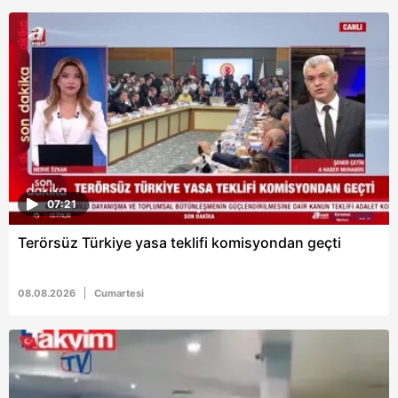
gösterilmeyecektir."
Sizlere daha iyi bir hizmet sunabilmek için İnternet
Sitemizde kendimize ve üçüncü kişilere ait çerezler
kullanılmaktadır. Bu çerezler vasıtasıyla çeşitli kişisel
verileriniz işlenmekte olup gerekli olan çerezler bilgi
toplumu hizmetlerinin sunulması amacıyla
kullanılmaktadır. Diğer çerezler, sitemizin daha işlevsel
kılınması ve kişiselleştirilmesi ve sizlere yönelik
reklam/pazarlama faaliyetlerinin yapılması, amaçlarıyla
07:21
sınırlı olarak açık rızanız dahilinde kullanılacaktır.
Terörsüz Türkiye yasa teklifi komisyondan geçti
Çerezlere ilişkin tercihlerinizi aşağıda yer alan panel
vasıtasıyla belirleyebilirsiniz. Çerezlere ilişkin detaylı bilgi
08.08.2026
Cumartesi
için Ayarlar butonuna tıklayabilir,
Çerez Bilgilendirme
Metnimizi
ziyaret edebilirsiniz.
6698 sayılı Kişisel Verilerin Korunması Kanunu uyarınca
hazırlanmış Aydınlatma Metnimizi okumak ve sitemizde