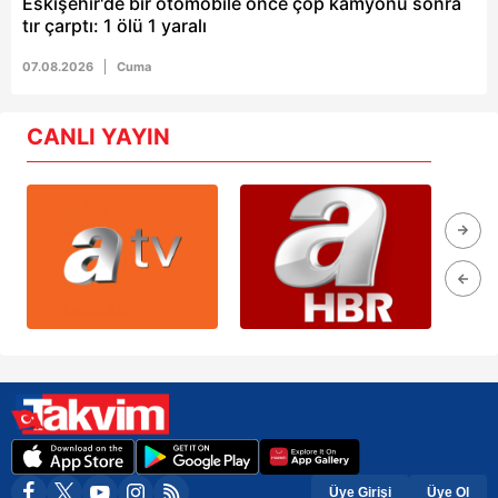
Eskişehir'de bir otomobile önce çöp kamyonu sonra
tır çarptı: 1 ölü 1 yaralı
07.08.2026
Cuma
CANLI YAYIN
Üye Girişi
Üye Ol