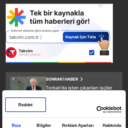
SONRAKİ HABER
Torbalı'da işten çıkarılan işçiler
eylem yaptı: Oğluna var da bize
yok mu
Reddet
ÖNCEKİ HABER
Hadise'den sonra bir Reynmen
Rıza
Bilgiler
Reklam Ayarları
Hakkında
videosu da Ebru Polat'tan geldi!