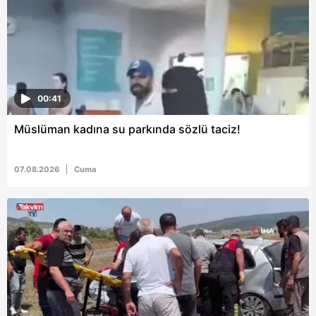
ilgili mevzuata uygun olarak kullanılan çerezlerle ilgili bilgi
almak için lütfen
tıklayınız
.
00:41
Müslüman kadına su parkında sözlü taciz!
07.08.2026
Cuma