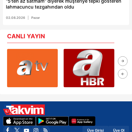
"5'ten az satmam" diyerek müşteriye tepki gösteren
lahmacuncu tezgahından oldu
02.08.2026
Pazar
CANLI YAYIN
Üye Girişi
Üye Ol