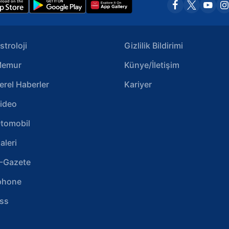
stroloji
Gizlilik Bildirimi
emur
Künye/İletişim
erel Haberler
Kariyer
ideo
tomobil
aleri
-Gazete
phone
ss