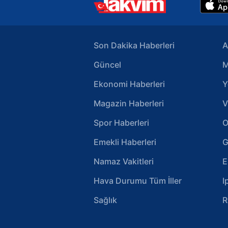
Son Dakika Haberleri
A
Güncel
M
Ekonomi Haberleri
Y
Magazin Haberleri
V
Spor Haberleri
O
Emekli Haberleri
G
Namaz Vakitleri
E
Hava Durumu Tüm İller
I
Sağlık
R