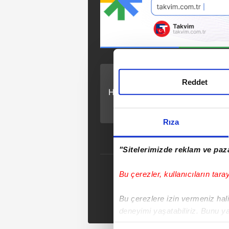
ÖNCEKİ HABER
Reddet
Hatay'da sel dehşeti!
800 zeytin
ağacından sadece
taş yığınları kaldı
Rıza
"Sitelerimizde reklam ve paza
Bu çerezler, kullanıcıların tara
Se
Tak
Bu çerezlere izin vermeniz halin
deneyimi yaşatabiliriz. Bunu y
içerikleri sunabilmek adına el