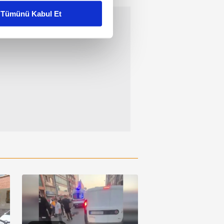
Tümünü Kabul Et
ar gösterilmeyecektir."
çerezler kullanılmaktadır. Bu
u hizmetlerinin sunulması
i ve sizlere yönelik
nılacaktır.
kin detaylı bilgi için Ayarlar
ak ve sitemizde ilgili