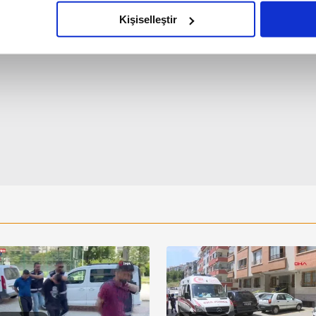
olduğunu sizlere hatırlatmak isteriz.
Kişiselleştir
çerezlere izin vermedikleri takdirde, kullanıcılara hedefli reklaml
abilmek için İnternet Sitemizde kendimize ve üçüncü kişilere ait 
isel verileriniz işlenmekte olup gerekli olan çerezler bilgi toplum
 çerezler, sitemizin daha işlevsel kılınması ve kişiselleştirilmes
 yapılması, amaçlarıyla sınırlı olarak açık rızanız dahilinde kulla
aşağıda yer alan panel vasıtasıyla belirleyebilirsiniz. Çerezlere iliş
lgilendirme Metnimizi
ziyaret edebilirsiniz.
Korunması Kanunu uyarınca hazırlanmış Aydınlatma Metnimizi okum
 çerezlerle ilgili bilgi almak için lütfen
tıklayınız
.