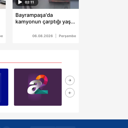
02:11
Bayrampaşa'da
kamyonun çarptığı yaşlı
adam hayatını kaybetti:
Sürücü gözaltına alındı
be
06.08.2026
Perşembe