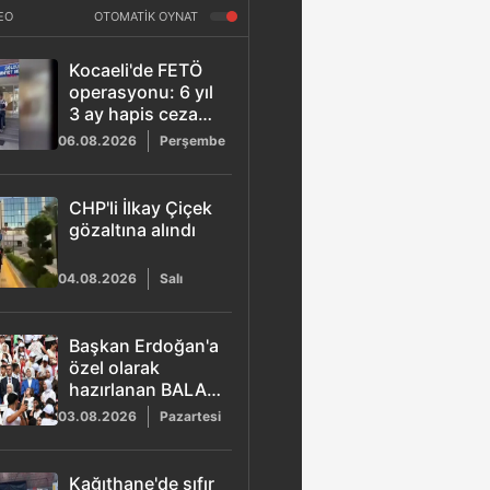
EO
OTOMATİK OYNAT
Kocaeli'de FETÖ
operasyonu: 6 yıl
3 ay hapis cezası
bulunan ihraç
06.08.2026
Perşembe
kıdemli albay
yakalandı
CHP'li İlkay Çiçek
gözaltına alındı
04.08.2026
Salı
Başkan Erdoğan'a
özel olarak
hazırlanan BALA
şarkısı yayımlandı
03.08.2026
Pazartesi
Kağıthane'de sıfır