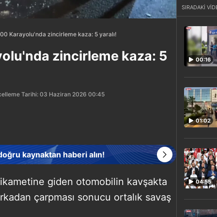
SIRADAKİ VİD
0 Karayolu'nda zincirleme kaza: 5 yaralı!
lu'nda zincirleme kaza: 5
00:16
elleme Tarihi: 03 Haziran 2026 00:45
01:02
 doğru kaynaktan haberi alın!
ikametine giden otomobilin kavşakta
04:55
arkadan çarpması sonucu ortalık savaş