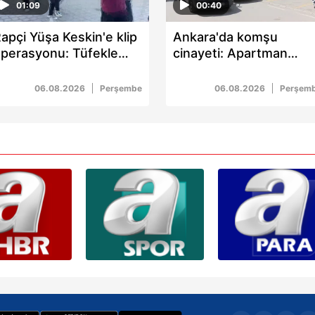
01:09
00:40
apçi Yüşa Keskin'e klip
Ankara'da komşu
perasyonu: Tüfekle
cinayeti: Apartman
oz veren 4 şüpheli
yönetici yardımcısı
dliyeye sevk edildi
Ayhan Koç tabancayla
06.08.2026
Perşembe
06.08.2026
Perşem
vurularak öldürüldü