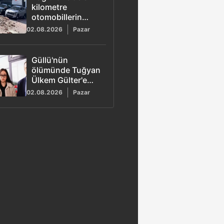
kilometre
otomobillerin
üzerine duvar
02.08.2026
Pazar
çöktü
Güllü'nün
ölümünde Tuğyan
Ülkem Gülter'e
ağırlaştırılmış
02.08.2026
Pazar
müebbet hapis
talebi