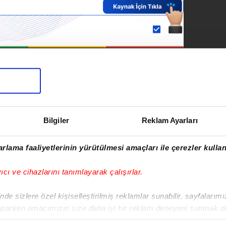
SONRAKİ HABER
Riva'dan İstanbul
Havalimanı'na Togg
konvoyu: Milliler
Bilgiler
Dünya Kupası için
Reklam Ayarları
ABD'ye uçtu
rlama faaliyetlerinin yürütülmesi amaçları ile çerezler kullan
yıcı ve cihazlarını tanımlayarak çalışırlar.
rkan Cortaoğlu
vim.com.tr
Haber
de sizlere özel kişiselleştirilmiş reklamlar sunabilir, sayfalarım
aparken amacımızın size daha iyi bir reklam deneyimi sunmak ol
imizden gelen çabayı gösterdiğimizi ve bu noktada, reklamların ma