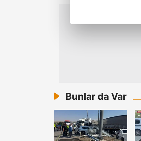
noktasında tek gelir kalemimiz 
Her halükârda, kullanıcılar, bu 
Sizlere daha iyi bir hizmet sun
çerezler vasıtasıyla çeşitli kiş
amacıyla kullanılmaktadır. Diğer
reklam/pazarlama faaliyetlerinin
Çerezlere ilişkin tercihlerinizi 
butonuna tıklayabilir,
Çerez Bi
Bunlar da Var
6698 sayılı Kişisel Verilerin 
mevzuata uygun olarak kullanılan