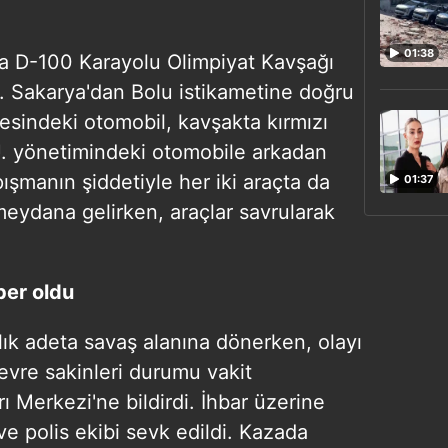
01:38
da D-100 Karayolu Olimpiyat Kavşağı
 Sakarya'dan Bolu istikametine doğru
resindeki otomobil, kavşakta kırmızı
U. yönetimindeki otomobile arkadan
pışmanın şiddetiyle her iki araçta da
01:37
eydana gelirken, araçlar savrularak
rber oldu
lık adeta savaş alanına dönerken, olayı
evre sakinleri durumu vakit
 Merkezi'ne bildirdi. İhbar üzerine
e polis ekibi sevk edildi. Kazada