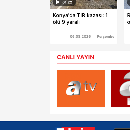
01:22
Konya'da TIR kazası: 1
R
ölü 9 yaralı
o
p
a
06.08.2026
Perşembe
CANLI YAYIN