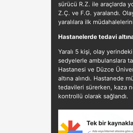
sürücü R.Z. ile araçlarda 
Z.Ç. ve F.G. yaralandı. Olay
yaralılara ilk müdahaleleri
Hastanelerde tedavi altına
Yaralı 5 kişi, olay yerindek
sedyelerle ambulanslara ta
Hastanesi ve Düzce Ünivers
altına alındı. Hastanede mü
tedavileri sürerken, kaza n
kontrollü olarak sağlandı.