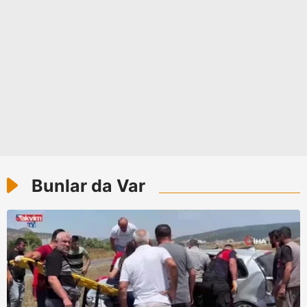
kullanılmaktadır. Bu çerezler vasıtasıyla çeşitli kişisel
verileriniz işlenmekte olup gerekli olan çerezler bilgi
toplumu hizmetlerinin sunulması amacıyla
kullanılmaktadır. Diğer çerezler, sitemizin daha işlevsel
kılınması ve kişiselleştirilmesi ve sizlere yönelik
reklam/pazarlama faaliyetlerinin yapılması, amaçlarıyla
sınırlı olarak açık rızanız dahilinde kullanılacaktır.
Çerezlere ilişkin tercihlerinizi aşağıda yer alan panel
vasıtasıyla belirleyebilirsiniz. Çerezlere ilişkin detaylı bilgi
için Ayarlar butonuna tıklayabilir,
Çerez Bilgilendirme
Bunlar da Var
Metnimizi
ziyaret edebilirsiniz.
6698 sayılı Kişisel Verilerin Korunması Kanunu uyarınca
hazırlanmış Aydınlatma Metnimizi okumak ve sitemizde
ilgili mevzuata uygun olarak kullanılan çerezlerle ilgili bilgi
almak için lütfen
tıklayınız
.