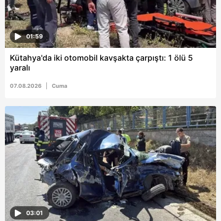
01:59
Kütahya'da iki otomobil kavşakta çarpıştı: 1 ölü 5
yaralı
07.08.2026
Cuma
03:01