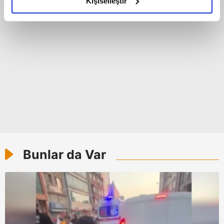
Kişiselleştir
elimizden gelen çabayı gösterdiğimizi ve bu noktada,
reklamların maliyetlerimizi karşılamak noktasında tek gelir
kalemimiz olduğunu sizlere hatırlatmak isteriz.
Her halükârda, kullanıcılar, bu çerezlere izin vermedikleri
takdirde, kullanıcılara hedefli reklamlar
gösterilmeyecektir."
Sizlere daha iyi bir hizmet sunabilmek için İnternet
Sitemizde kendimize ve üçüncü kişilere ait çerezler
kullanılmaktadır. Bu çerezler vasıtasıyla çeşitli kişisel
verileriniz işlenmekte olup gerekli olan çerezler bilgi
Bunlar da Var
toplumu hizmetlerinin sunulması amacıyla
kullanılmaktadır. Diğer çerezler, sitemizin daha işlevsel
kılınması ve kişiselleştirilmesi ve sizlere yönelik
reklam/pazarlama faaliyetlerinin yapılması, amaçlarıyla
sınırlı olarak açık rızanız dahilinde kullanılacaktır.