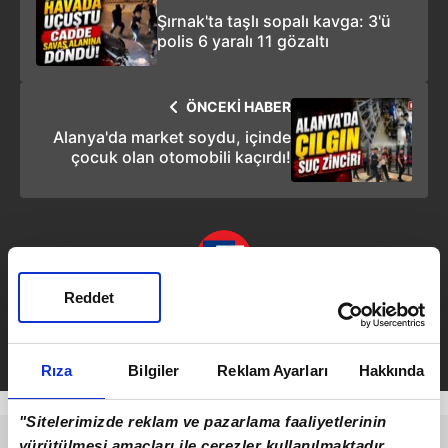
Şırnak'ta taşlı sopalı kavga: 3'ü
polis 6 yaralı 11 gözaltı
ÖNCEKİ HABER
Alanya'da market soydu, içinde
çocuk olan otomobili kaçırdı!
Reddet
Emirhan Ceylan
Takvim.com.tr
Yaşam
Rıza
Bilgiler
Reklam Ayarları
Hakkında
"Sitelerimizde reklam ve pazarlama faaliyetlerinin
yürütülmesi amaçları ile çerezler kullanılmaktadır.