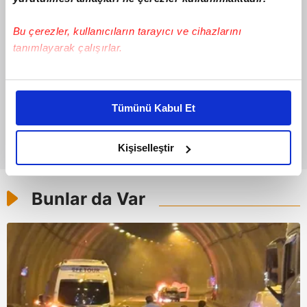
Bu çerezler, kullanıcıların tarayıcı ve cihazlarını
tanımlayarak çalışırlar.
Bu çerezlere izin vermeniz halinde sizlere özel
kişiselleştirilmiş reklamlar sunabilir, sayfalarımızda sizlere
Tümünü Kabul Et
daha iyi reklam deneyimi yaşatabiliriz. Bunu yaparken
amacımızın size daha iyi bir reklam deneyimi sunmak
olduğunu ve sizlere en iyi içerikleri sunabilmek adına
Kişiselleştir
elimizden gelen çabayı gösterdiğimizi ve bu noktada,
reklamların maliyetlerimizi karşılamak noktasında tek gelir
Bunlar da Var
kalemimiz olduğunu sizlere hatırlatmak isteriz.
Her halükârda, kullanıcılar, bu çerezlere izin vermedikleri
takdirde, kullanıcılara hedefli reklamlar
gösterilmeyecektir."
Sizlere daha iyi bir hizmet sunabilmek için İnternet