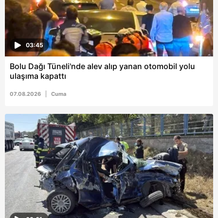
Sitemizde kendimize ve üçüncü kişilere ait çerezler
kullanılmaktadır. Bu çerezler vasıtasıyla çeşitli kişisel
verileriniz işlenmekte olup gerekli olan çerezler bilgi
toplumu hizmetlerinin sunulması amacıyla
03:45
kullanılmaktadır. Diğer çerezler, sitemizin daha işlevsel
kılınması ve kişiselleştirilmesi ve sizlere yönelik
Bolu Dağı Tüneli'nde alev alıp yanan otomobil yolu
reklam/pazarlama faaliyetlerinin yapılması, amaçlarıyla
ulaşıma kapattı
sınırlı olarak açık rızanız dahilinde kullanılacaktır.
07.08.2026
Cuma
Çerezlere ilişkin tercihlerinizi aşağıda yer alan panel
vasıtasıyla belirleyebilirsiniz. Çerezlere ilişkin detaylı bilgi
için Ayarlar butonuna tıklayabilir,
Çerez Bilgilendirme
Metnimizi
ziyaret edebilirsiniz.
6698 sayılı Kişisel Verilerin Korunması Kanunu uyarınca
hazırlanmış Aydınlatma Metnimizi okumak ve sitemizde
ilgili mevzuata uygun olarak kullanılan çerezlerle ilgili bilgi
almak için lütfen
tıklayınız
.