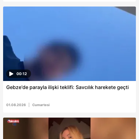
Metnimizi
ziyaret edebilirsiniz.
6698 sayılı Kişisel Verilerin Korunması Kanunu uyarınca
hazırlanmış Aydınlatma Metnimizi okumak ve sitemizde
ilgili mevzuata uygun olarak kullanılan çerezlerle ilgili bilgi
almak için lütfen
tıklayınız
.
00:12
Gebze'de parayla ilişki teklifi: Savcılık harekete geçti
01.08.2026
Cumartesi