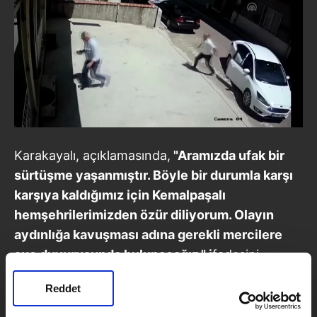
Karakayalı, açıklamasında,
"Aramızda ufak bir
sürtüşme yaşanmıştır. Böyle bir durumla karşı
karşıya kaldığımız için Kemalpaşalı
hemşehrilerimizden özür diliyorum. Olayın
aydınlığa kavuşması adına gerekli mercilere
suç duyurusunda bulunacağız." i
fadesini
kullandı.
Reddet
Kemalpaşa'da 2009-2014 döneminde belediye
başkanlığı yapan Karakayalı, 31 Mart 2019 yerel