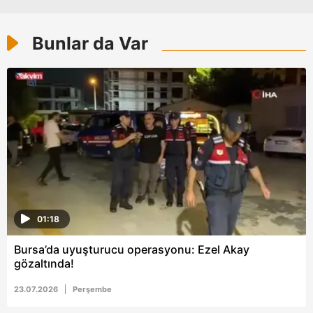
6698 sayılı Kişisel Verilerin Korunması Kanunu uyarınca
hazırlanmış Aydınlatma Metnimizi okumak ve sitemizde
ilgili mevzuata uygun olarak kullanılan çerezlerle ilgili bilgi
Bunlar da Var
almak için lütfen
tıklayınız
.
01:18
Bursa’da uyuşturucu operasyonu: Ezel Akay
gözaltında!
23.07.2026
Perşembe