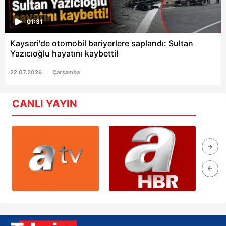
01:31
Kayseri'de otomobil bariyerlere saplandı: Sultan
Yazıcıoğlu hayatını kaybetti!
22.07.2026
Çarşamba
CANLI YAYIN