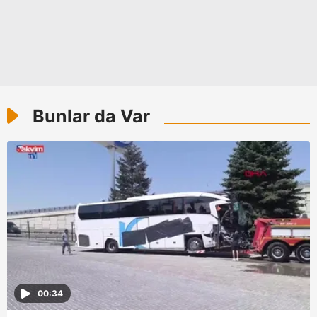
toplumu hizmetlerinin sunulması amacıyla
kullanılmaktadır. Diğer çerezler, sitemizin daha işlevsel
kılınması ve kişiselleştirilmesi ve sizlere yönelik
reklam/pazarlama faaliyetlerinin yapılması, amaçlarıyla
sınırlı olarak açık rızanız dahilinde kullanılacaktır.
Bunlar da Var
Çerezlere ilişkin tercihlerinizi aşağıda yer alan panel
vasıtasıyla belirleyebilirsiniz. Çerezlere ilişkin detaylı bilgi
için Ayarlar butonuna tıklayabilir,
Çerez Bilgilendirme
Metnimizi
ziyaret edebilirsiniz.
6698 sayılı Kişisel Verilerin Korunması Kanunu uyarınca
hazırlanmış Aydınlatma Metnimizi okumak ve sitemizde
ilgili mevzuata uygun olarak kullanılan çerezlerle ilgili bilgi
almak için lütfen
tıklayınız
.
00:34