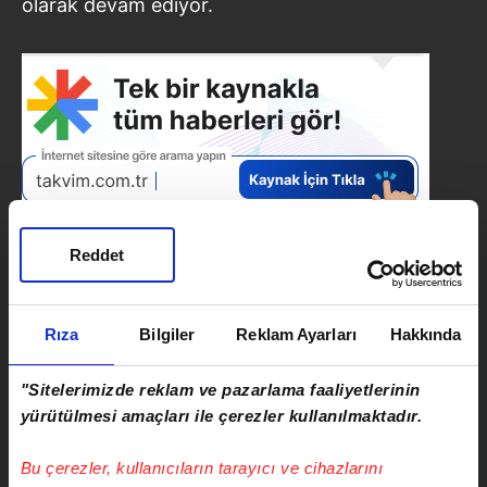
olarak devam ediyor.
Reddet
Rıza
Bilgiler
Reklam Ayarları
Hakkında
SONRAKİ HABER
İBB'de ihale operasyonu: 12
"Sitelerimizde reklam ve pazarlama faaliyetlerinin
şüpheli adliyeye sevk edildi
yürütülmesi amaçları ile çerezler kullanılmaktadır.
ÖNCEKİ HABER
Bu çerezler, kullanıcıların tarayıcı ve cihazlarını