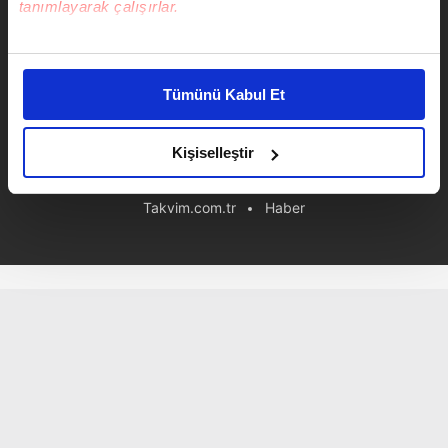
tanımlayarak çalışırlar.
Çorlu'da şehit polislere son veda
Bu çerezlere izin vermeniz halinde sizlere özel
kişiselleştirilmiş reklamlar sunabilir, sayfalarımızda sizlere
Tümünü Kabul Et
daha iyi reklam deneyimi yaşatabiliriz. Bunu yaparken
amacımızın size daha iyi bir reklam deneyimi sunmak
olduğunu ve sizlere en iyi içerikleri sunabilmek adına
Kişiselleştir
elimizden gelen çabayı gösterdiğimizi ve bu noktada,
Hasan Demir
reklamların maliyetlerimizi karşılamak noktasında tek gelir
Takvim.com.tr
Haber
kalemimiz olduğunu sizlere hatırlatmak isteriz.
Her halükârda, kullanıcılar, bu çerezlere izin vermedikleri
takdirde, kullanıcılara hedefli reklamlar
gösterilmeyecektir."
Sizlere daha iyi bir hizmet sunabilmek için İnternet
Sitemizde kendimize ve üçüncü kişilere ait çerezler
kullanılmaktadır. Bu çerezler vasıtasıyla çeşitli kişisel
verileriniz işlenmekte olup gerekli olan çerezler bilgi