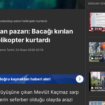
SIRADAKİ VİD
vatandaşı askeri helikopter kurtardı
01:40
an pazarı: Bacağı kırılan
likopter kurtardı
eme Tarihi: 23 Nisan 2026 00:19
00:27
 doğru kaynaktan haberi alın!
00:16
ürüyüşüne çıkan Mevlüt Kaçmaz sarp
lerin seferber olduğu olayda arazi