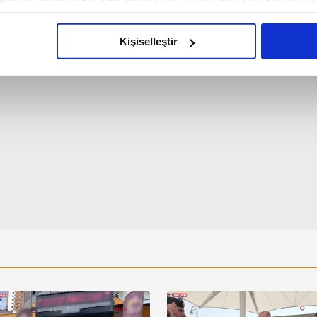
hayvan telef oldu
imizden gelen çabayı gösterdiğimizi ve bu noktada, reklamların ma
olduğunu sizlere hatırlatmak isteriz.
Kişiselleştir
çerezlere izin vermedikleri takdirde, kullanıcılara hedefli reklaml
abilmek için İnternet Sitemizde kendimize ve üçüncü kişilere ait 
isel verileriniz işlenmekte olup gerekli olan çerezler bilgi toplum
 çerezler, sitemizin daha işlevsel kılınması ve kişiselleştirilmes
 yapılması, amaçlarıyla sınırlı olarak açık rızanız dahilinde kulla
aşağıda yer alan panel vasıtasıyla belirleyebilirsiniz. Çerezlere iliş
lgilendirme Metnimizi
ziyaret edebilirsiniz.
Korunması Kanunu uyarınca hazırlanmış Aydınlatma Metnimizi okum
 çerezlerle ilgili bilgi almak için lütfen
tıklayınız
.