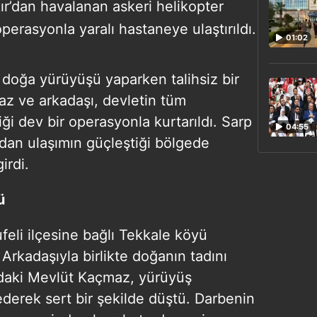
kır’dan havalanan askeri helikopter
operasyonla yaralı hastaneye ulaştırıldı.
01:02
e doğa yürüyüşü yaparken talihsiz bir
z ve arkadaşı, devletin tüm
iği dev bir operasyonla kurtarıldı. Sarp
04:55
adan ulaşımın güçleştiği bölgede
irdi.
ü
feli ilçesine bağlı Tekkale köyü
Arkadaşıyla birlikte doğanın tadını
daki Mevlüt Kaçmaz, yürüyüş
derek sert bir şekilde düştü. Darbenin