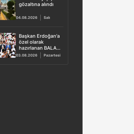
gözaltına alındı
04.08.2026
Salı
Başkan Erdoğan'a
özel olarak
hazırlanan BALA
şarkısı yayımlandı
03.08.2026
Pazartesi