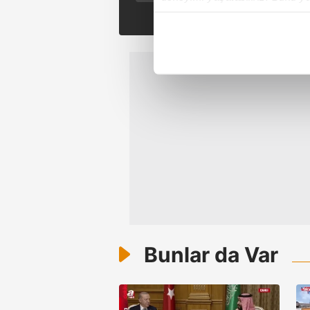
içerikleri sunabilmek adına el
noktasında tek gelir kalemimiz 
Her halükârda, kullanıcılar, bu 
Sizlere daha iyi bir hizmet sun
çerezler vasıtasıyla çeşitli kiş
amacıyla kullanılmaktadır. Diğer
reklam/pazarlama faaliyetlerinin
Çerezlere ilişkin tercihlerinizi 
butonuna tıklayabilir,
Çerez Bi
6698 sayılı Kişisel Verilerin 
mevzuata uygun olarak kullanılan
Bunlar da Var