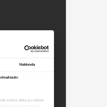
Hakkında
ılmaktadır.
ızda sizlere daha iyi reklam
duğunu ve sizlere en iyi