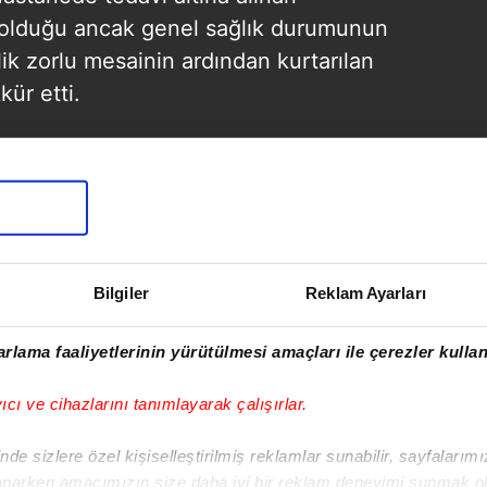
 olduğu ancak genel sağlık durumunun
tlik zorlu mesainin ardından kurtarılan
kür etti.
Bilgiler
Reklam Ayarları
rlama faaliyetlerinin yürütülmesi amaçları ile çerezler kullan
SONRAKİ HABER
yıcı ve cihazlarını tanımlayarak çalışırlar.
Hatay'da otomobil
tünelde koyun
de sizlere özel kişiselleştirilmiş reklamlar sunabilir, sayfalarım
sürüsüne daldı! 17
aparken amacımızın size daha iyi bir reklam deneyimi sunmak ol