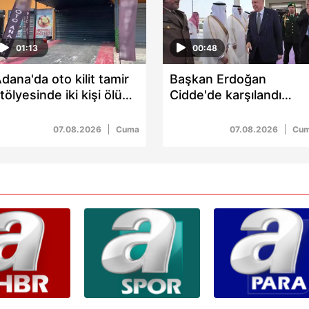
01:13
00:48
dana'da oto kilit tamir
Başkan Erdoğan
tölyesinde iki kişi ölü
Cidde'de karşılandı
ulundu
Mekke'ye geçti
07.08.2026
Cuma
07.08.2026
Cu