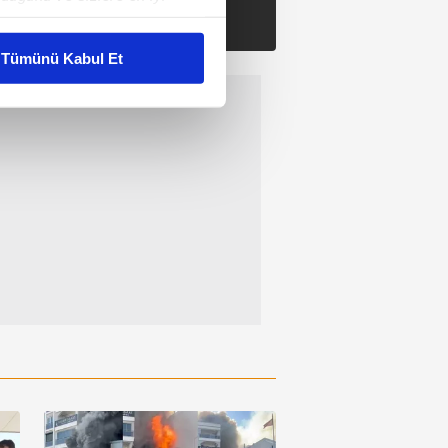
liyetlerimizi karşılamak
Tümünü Kabul Et
ar gösterilmeyecektir."
çerezler kullanılmaktadır. Bu
u hizmetlerinin sunulması
i ve sizlere yönelik
nılacaktır.
kin detaylı bilgi için Ayarlar
ak ve sitemizde ilgili