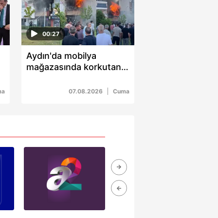
00:27
Aydın'da mobilya
mağazasında korkutan
yangın: İtfaiye ekipleri 2
saatte kontrol altına aldı
ma
07.08.2026
Cuma