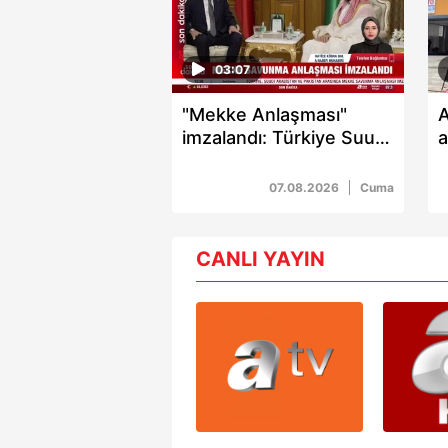
03:07
"Mekke Anlaşması"
A
imzalandı: Türkiye Suudi
a
Arabistan ve
b
Pakistan’dan üçlü
07.08.2026
Cuma
savunma paktı
CANLI YAYIN