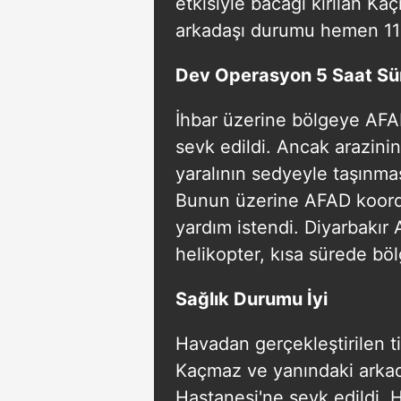
etkisiyle bacağı kırılan 
arkadaşı durumu hemen 112 
Dev Operasyon 5 Saat Sü
İhbar üzerine bölgeye AFAD,
sevk edildi. Ancak arazinin
yaralının sedyeyle taşınmas
Bunun üzerine AFAD koord
yardım istendi. Diyarbakır
helikopter, kısa sürede böl
Sağlık Durumu İyi
Havadan gerçekleştirilen ti
Kaçmaz ve yanındaki arkad
Hastanesi'ne sevk edildi. 