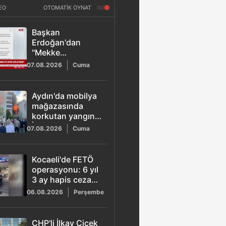
EO
OTOMATİK OYNAT
Başkan
Erdoğan'dan
''Mekke
Anlaşması''
07.08.2026
Cuma
açıklaması
Aydın'da mobilya
mağazasında
korkutan yangın:
İtfaiye ekipleri 2
07.08.2026
Cuma
saatte kontrol
altına aldı
Kocaeli'de FETÖ
operasyonu: 6 yıl
3 ay hapis cezası
bulunan ihraç
06.08.2026
Perşembe
kıdemli albay
yakalandı
CHP'li İlkay Çiçek