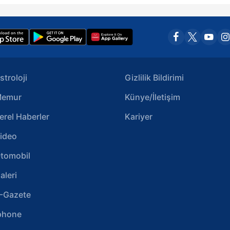
stroloji
Gizlilik Bildirimi
emur
Künye/İletişim
erel Haberler
Kariyer
ideo
tomobil
aleri
-Gazete
phone