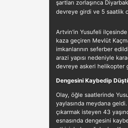
şartları zorlaşınca Diyarba
devreye girdi ve 5 saatlik 
Artvin'in Yusufeli ilçesind
kaza geçiren Mevlüt Kaçma
imkanlarının seferber edild
arazi yapısı nedeniyle kar
devreye askeri helikopter g
Dengesini Kaybedip Düşt
Olay, öğle saatlerinde Yusu
yaylasında meydana geldi. 
çıkarmak isteyen 43 yaşın
esnasında dengesini kaybe