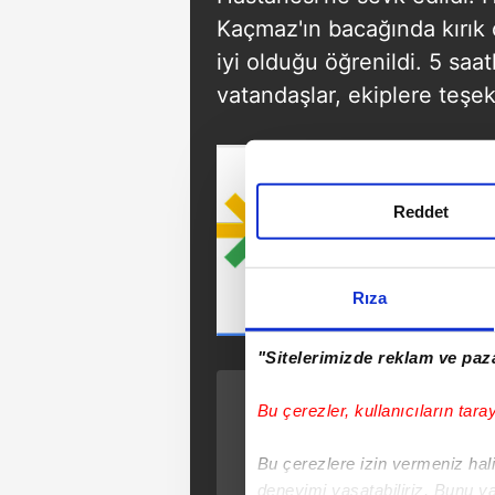
Kaçmaz'ın bacağında kırık
iyi olduğu öğrenildi. 5 saa
vatandaşlar, ekiplere teşek
Reddet
Rıza
"Sitelerimizde reklam ve paza
ÖNCEKİ HABER
Bu çerezler, kullanıcıların tara
CHP'liler çocukların
mehter gösterisini
Bu çerezlere izin vermeniz halin
protesto etti
deneyimi yaşatabiliriz. Bunu y