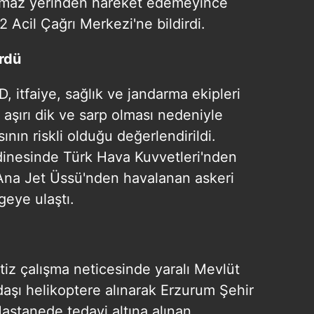
Kaçmaz yerinden hareket edemeyince
Acil Çağrı Merkezi'ne bildirdi.
rdü
 itfaiye, sağlık ve jandarma ekipleri
 aşırı dik ve sarp olması nedeniyle
ının riskli olduğu değerlendirildi.
inesinde Türk Hava Kuvvetleri'nden
 Ana Jet Üssü'nden havalanan askeri
geye ulaştı.
tiz çalışma neticesinde yaralı Mevlüt
aşı helikoptere alınarak Erzurum Şehir
Hastanede tedavi altına alınan