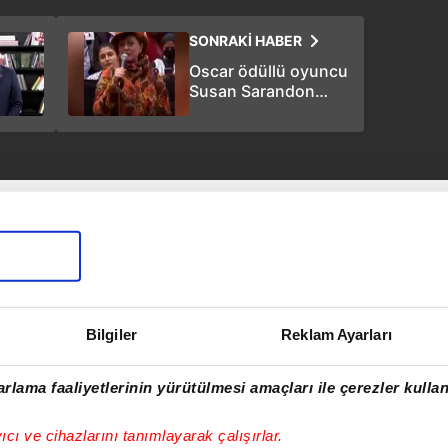
SONRAKİ HABER
Oscar ödüllü oyuncu
Susan Sarandon
Filistin’e verdiği
destek sonrası
boykot kurbanı oldu!
Bilgiler
Reklam Ayarları
rlama faaliyetlerinin yürütülmesi amaçları ile çerezler kullan
yıcı ve cihazlarını tanımlayarak çalışırlar.