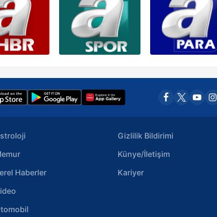
stroloji
Gizlilik Bildirimi
emur
Künye/İletişim
erel Haberler
Kariyer
ideo
tomobil