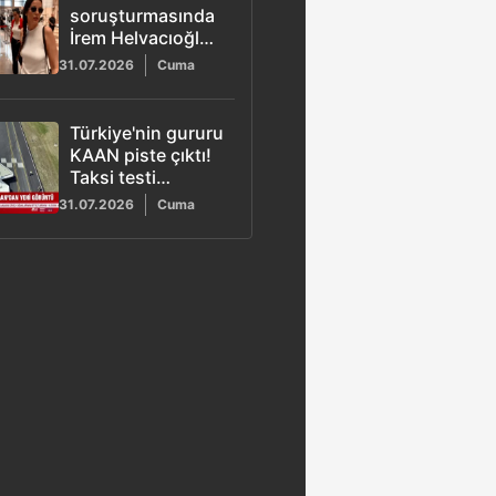
soruşturmasında
İrem Helvacıoğlu
ifadeye geldi
31.07.2026
Cuma
Türkiye'nin gururu
KAAN piste çıktı!
Taksi testi
kamerada
31.07.2026
Cuma