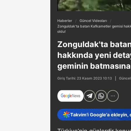
Haberler
Güncel Videoları
Zonguldak'ta batan Kafkametler gemisi hakk
oldu!
Zonguldak'ta batan
hakkında yeni detay
geminin batmasına
Güncel
Giriş Tarihi: 23 Kasım 2023 10:13
Takvim'i Google'a ekleyin,
Türkiye’nin günlerdir konu