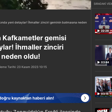
SIRADAKİ VİD
ında yeni detaylar! İhmaller zinciri geminin batmasına neden
22:28
 Kafkametler gemisi
lar! İhmaller zinciri
 neden oldu!
03:44
leme Tarihi: 23 Kasım 2023 10:15
03:15
 doğru kaynaktan haberi alın!
ştuğu Zonguldak’ın Ereğli ilçesinde