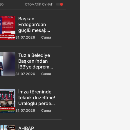
EO
OTOMATİK OYNAT
Başkan
Erdoğan’dan
güçlü mesaj:
Gençlik bu
31.07.2026
Cuma
milletin
atardamarıdır
Tuzla Belediye
Başkanı'ndan
İBB'ye deprem
isyanı
31.07.2026
Cuma
İmza töreninde
teknik düzeltme!
Uraloğlu perde
arkasını açıkladı
31.07.2026
Cuma
AHBAP