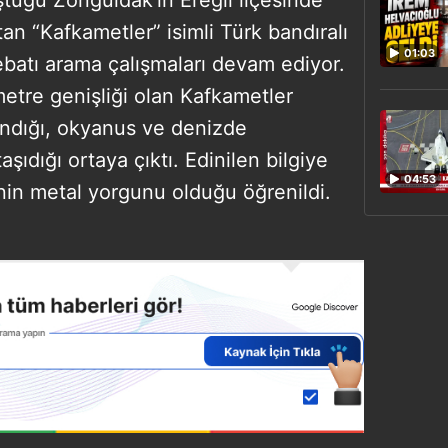
an “Kafkametler” isimli Türk bandıralı
01:03
batı arama çalışmaları devam ediyor.
etre genişliği olan Kafkametler
landığı, okyanus ve denizde
aşıdığı ortaya çıktı. Edinilen bilgiye
04:53
nin metal yorgunu olduğu öğrenildi.