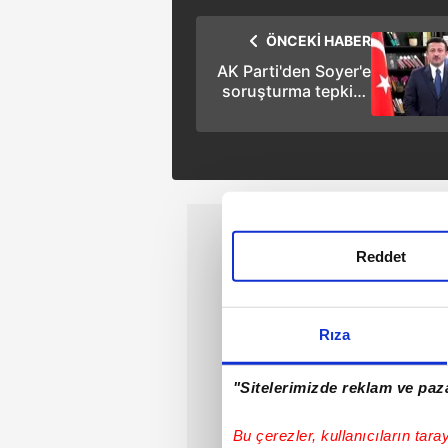
ÖNCEKİ HABER
AK Parti'den Soyer'e
soruşturma tepkisi:
Derdi siyasi
mağduriyet çıkarmak
Reddet
Rıza
"Sitelerimizde reklam ve paza
Bu çerezler, kullanıcıların tara