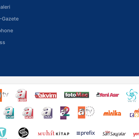
aleri
-Gazete
phone
ss