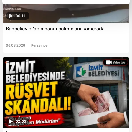
reklamların maliyetlerimizi karşılamak noktasında tek gelir
kalemimiz olduğunu sizlere hatırlatmak isteriz.
00:11
Her halükârda, kullanıcılar, bu çerezlere izin vermedikleri
Bahçelievler’de binanın çökme anı kamerada
takdirde, kullanıcılara hedefli reklamlar
gösterilmeyecektir."
06.08.2026
Perşembe
Sizlere daha iyi bir hizmet sunabilmek için İnternet
Sitemizde kendimize ve üçüncü kişilere ait çerezler
kullanılmaktadır. Bu çerezler vasıtasıyla çeşitli kişisel
verileriniz işlenmekte olup gerekli olan çerezler bilgi
toplumu hizmetlerinin sunulması amacıyla
kullanılmaktadır. Diğer çerezler, sitemizin daha işlevsel
kılınması ve kişiselleştirilmesi ve sizlere yönelik
reklam/pazarlama faaliyetlerinin yapılması, amaçlarıyla
sınırlı olarak açık rızanız dahilinde kullanılacaktır.
02:05
Çerezlere ilişkin tercihlerinizi aşağıda yer alan panel