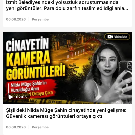
vasıtasıyla belirleyebilirsiniz. Çerezlere ilişkin detaylı bilgi
İzmit Belediyesindeki yolsuzluk soruşturmasında
yeni görüntüler: Para dolu zarfın teslim edildiği anlar
için Ayarlar butonuna tıklayabilir,
Çerez Bilgilendirme
kamerada
Metnimizi
ziyaret edebilirsiniz.
06.08.2026
Perşembe
6698 sayılı Kişisel Verilerin Korunması Kanunu uyarınca
hazırlanmış Aydınlatma Metnimizi okumak ve sitemizde
ilgili mevzuata uygun olarak kullanılan çerezlerle ilgili bilgi
almak için lütfen
tıklayınız
.
02:05
Şişli'deki Nilda Müge Şahin cinayetinde yeni gelişme:
Güvenlik kamerası görüntüleri ortaya çıktı
06.08.2026
Perşembe