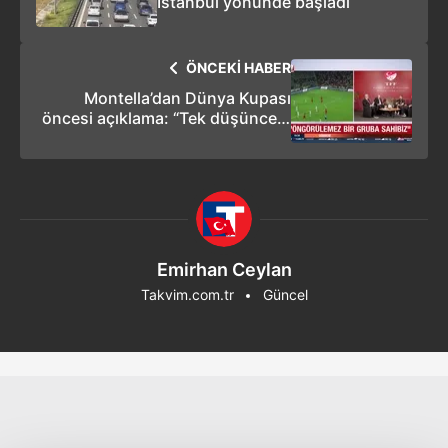
İstanbul yönünde başladı
ÖNCEKİ HABER
Montella’dan Dünya Kupası
öncesi açıklama: “Tek düşüncem
Türk Milli Takımı’nın başarısı”
Emirhan Ceylan
Takvim.com.tr
Güncel