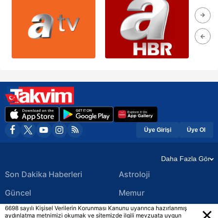
Üye Girişi
Üye Ol
Daha Fazla Gör
Son Dakika Haberleri
Astroloji
Güncel
Memur
6698 sayılı Kişisel Verilerin Korunması Kanunu uyarınca hazırlanmış
Ekonomi Haberleri
Yerel Haberler
aydınlatma metnimizi okumak ve sitemizde ilgili mevzuata uygun