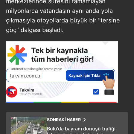
merkezlerinde süresini tamamlayan
milyonlarca vatandaşın aynı anda yola
çıkmasıyla otoyollarda büyük bir "tersine
göç" dalgası başladı.
SONRAKİ HABER
Bolu'da bayram dönüşü trafiği