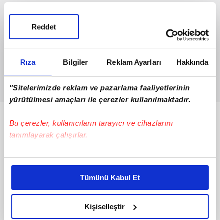
Reddet
Rıza
Bilgiler
Reklam Ayarları
Hakkında
"Sitelerimizde reklam ve pazarlama faaliyetlerinin
yürütülmesi amaçları ile çerezler kullanılmaktadır.
Bunlar da Var
Bu çerezler, kullanıcıların tarayıcı ve cihazlarını
tanımlayarak çalışırlar.
Bu çerezlere izin vermeniz halinde sizlere özel
kişiselleştirilmiş reklamlar sunabilir, sayfalarımızda sizlere
Tümünü Kabul Et
daha iyi reklam deneyimi yaşatabiliriz. Bunu yaparken
amacımızın size daha iyi bir reklam deneyimi sunmak
olduğunu ve sizlere en iyi içerikleri sunabilmek adına
Kişiselleştir
elimizden gelen çabayı gösterdiğimizi ve bu noktada,