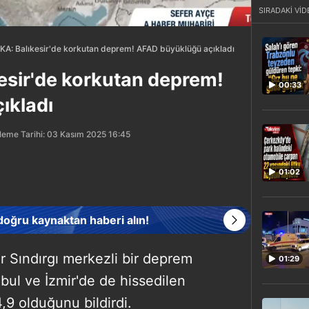
SIRADAKİ VİD
A: Balıkesir'de korkutan deprem! AFAD büyüklüğü açıkladı
esir'de korkutan deprem!
00:33
ıkladı
leme Tarihi: 03 Kasım 2025 16:45
01:02
 doğru kaynaktan haberi alın!
r Sındırgı merkezli bir deprem
01:29
ul ve İzmir'de de hissedilen
,9 olduğunu bildirdi.