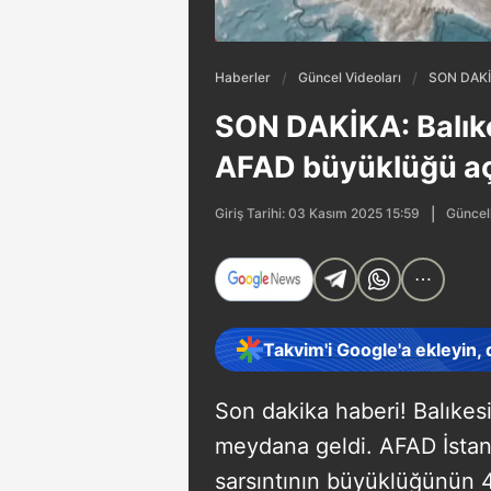
Haberler
Güncel Videoları
SON DAKİK
SON DAKİKA: Balık
AFAD büyüklüğü aç
Güncel
Giriş Tarihi: 03 Kasım 2025 15:59
Takvim'i Google'a ekleyin,
Son dakika haberi! Balıkesi
meydana geldi. AFAD İstanb
sarsıntının büyüklüğünün 4