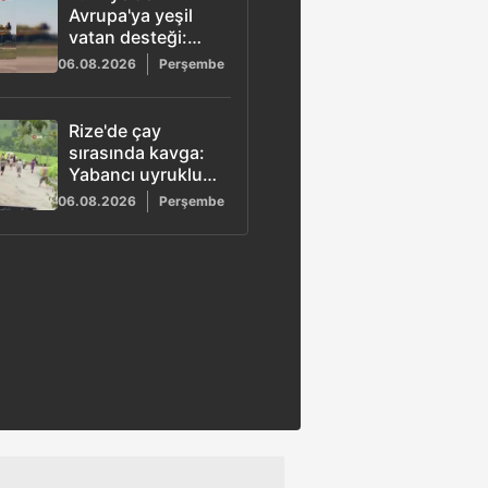
Avrupa'ya yeşil
vatan desteği:
Görev
06.08.2026
Perşembe
tamamlandı,
uçaklar yurda
döndü
Rize'de çay
sırasında kavga:
Yabancı uyruklu
işçiler birbirine
06.08.2026
Perşembe
girdi