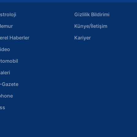
stroloji
Gizlilik Bildirimi
emur
Künye/İletişim
erel Haberler
Kariyer
ideo
tomobil
aleri
-Gazete
phone
ss