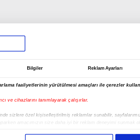
Bilgiler
Reklam Ayarları
rlama faaliyetlerinin yürütülmesi amaçları ile çerezler kullan
yıcı ve cihazlarını tanımlayarak çalışırlar.
de sizlere özel kişiselleştirilmiş reklamlar sunabilir, sayfalarım
aparken amacımızın size daha iyi bir reklam deneyimi sunmak ol
00:13
01:22
imizden gelen çabayı gösterdiğimizi ve bu noktada, reklamların ma
olduğunu sizlere hatırlatmak isteriz.