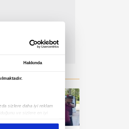
Hakkında
ılmaktadır.
ızda sizlere daha iyi reklam
duğunu ve sizlere en iyi
01:09
liyetlerimizi karşılamak