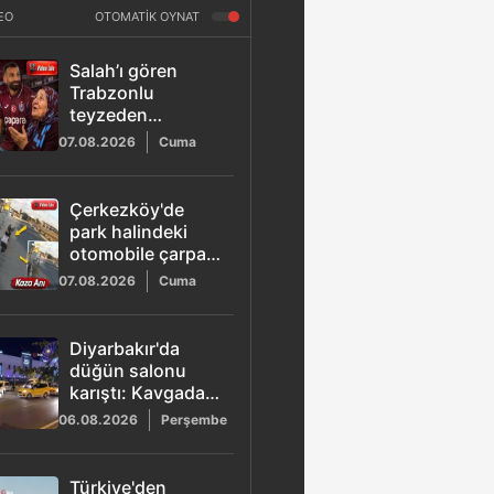
EO
OTOMATİK OYNAT
Salah’ı gören
Trabzonlu
teyzeden
güldüren sözler:
07.08.2026
Cuma
"Gız bu ne gada
güççük"
Çerkezköy'de
park halindeki
otomobile çarpan
22 yaşındaki Utku
07.08.2026
Cuma
hayatını kaybetti
Diyarbakır'da
düğün salonu
karıştı: Kavgada 5
kişi yaralandı
06.08.2026
Perşembe
Türkiye'den