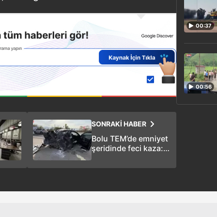
00:37
00:56
SONRAKİ HABER
Bolu TEM’de emniyet
şeridinde feci kaza: 9
yaşındaki çocuk
hayatını kaybetti, 4
yaralı