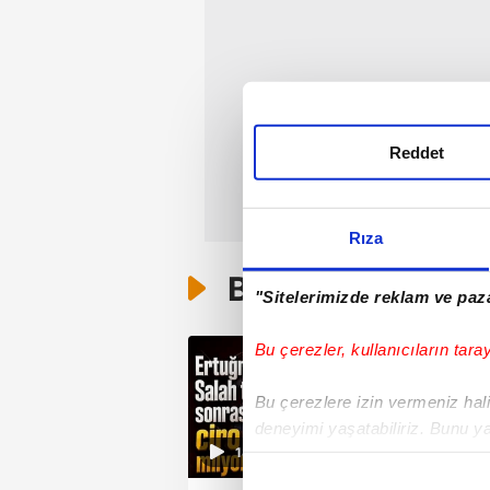
Reddet
Rıza
Bunlar da Var
"Sitelerimizde reklam ve paza
Bu çerezler, kullanıcıların tara
Bu çerezlere izin vermeniz halin
deneyimi yaşatabiliriz. Bunu y
18:09
içerikleri sunabilmek adına el
noktasında tek gelir kalemimiz 