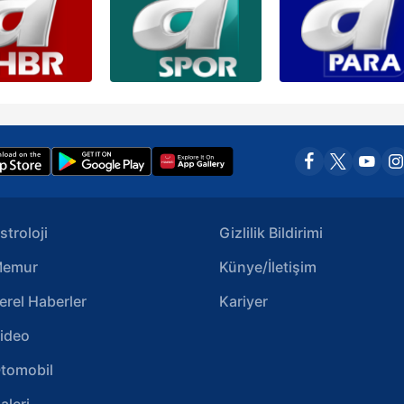
stroloji
Gizlilik Bildirimi
emur
Künye/İletişim
erel Haberler
Kariyer
ideo
tomobil
aleri