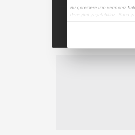
Bu çerezlere izin vermeniz halin
deneyimi yaşatabiliriz. Bunu y
Se
içerikleri sunabilmek adına el
noktasında tek gelir kalemimiz 
Tak
Her halükârda, kullanıcılar, bu 
Sizlere daha iyi bir hizmet sun
çerezler vasıtasıyla çeşitli kiş
amacıyla kullanılmaktadır. Diğer
reklam/pazarlama faaliyetlerinin
Çerezlere ilişkin tercihlerinizi 
butonuna tıklayabilir,
Çerez Bi
6698 sayılı Kişisel Verilerin 
mevzuata uygun olarak kullanılan