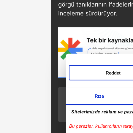
görgü tanıklarının ifadeleri
inceleme sürdürüyor.
Reddet
ÖNCEKİ HABER
Rıza
MHP lideri
Bahçeli’den CHP’ye
"Sitelerimizde reklam ve paza
tarihi çağrı: "9
Eylül’de Büyük
Bu çerezler, kullanıcıların tara
Kurultay’ı toplayın!"