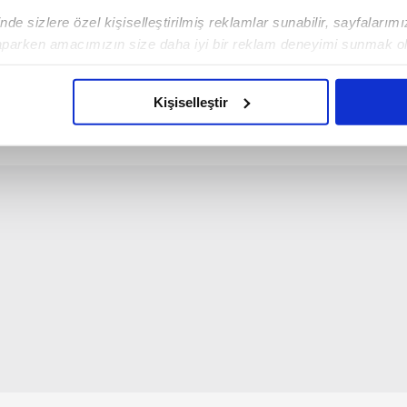
de sizlere özel kişiselleştirilmiş reklamlar sunabilir, sayfalarım
aparken amacımızın size daha iyi bir reklam deneyimi sunmak ol
rkan Cortaoğlu
imizden gelen çabayı gösterdiğimizi ve bu noktada, reklamların ma
olduğunu sizlere hatırlatmak isteriz.
vim.com.tr
Güncel
Kişiselleştir
çerezlere izin vermedikleri takdirde, kullanıcılara hedefli reklaml
abilmek için İnternet Sitemizde kendimize ve üçüncü kişilere ait 
isel verileriniz işlenmekte olup gerekli olan çerezler bilgi toplum
 çerezler, sitemizin daha işlevsel kılınması ve kişiselleştirilmes
 yapılması, amaçlarıyla sınırlı olarak açık rızanız dahilinde kulla
aşağıda yer alan panel vasıtasıyla belirleyebilirsiniz. Çerezlere iliş
lgilendirme Metnimizi
ziyaret edebilirsiniz.
Korunması Kanunu uyarınca hazırlanmış Aydınlatma Metnimizi okum
 çerezlerle ilgili bilgi almak için lütfen
tıklayınız
.