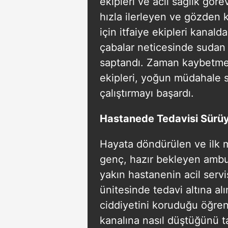
ekipleri ve acil sağlık göre
hızla ilerleyen ve gözden
için itfaiye ekipleri kanal
çabalar neticesinde sudan 
saptandı. Zaman kaybetmed
ekipleri, yoğun müdahale 
çalıştırmayı başardı.
Hastanede Tedavisi Sürü
Hayata döndürülen ve ilk 
genç, hazır bekleyen ambul
yakın hastanenin acil serv
ünitesinde tedavi altına a
ciddiyetini koruduğu öğreni
kanalına nasıl düştüğünü t