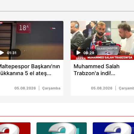
01:31
08:29
altepespor Başkanı'nın
Muhammed Salah
ükkanına 5 el ateş
Trabzon'a indi!
çıldı: 1 yaralı
Havalimanında coşkulu
karşılama
05.08.2026
Çarşamba
05.08.2026
Çarşam