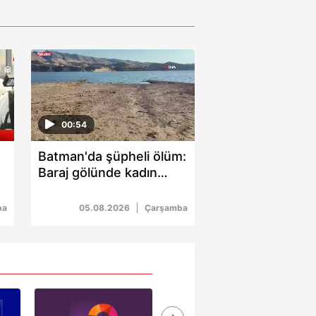
00:54
Batman'da şüpheli ölüm:
Baraj gölünde kadın
cesedi bulundu
ba
05.08.2026
Çarşamba