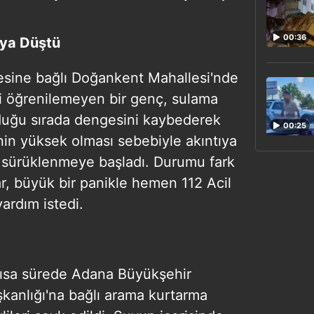
00:36
ya Düştü
çesine bağlı Doğankent Mahallesi'nde
 öğrenilemeyen bir genç, sulama
duğu sırada dengesini kaybederek
00:25
nin yüksek olması sebebiyle akıntıya
la sürüklenmeye başladı. Durumu fark
r, büyük bir panikle hemen 112 Acil
ardım istedi.
 kısa sürede Adana Büyükşehir
şkanlığı'na bağlı arama kurtarma