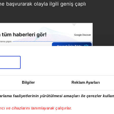
ne başvurarak olayla ilgili geniş çaplı
SONRAKİ HABER
Bilgiler
Reklam Ayarları
Diyarbakır'da feci
olay: Evin
rlama faaliyetlerinin yürütülmesi amaçları ile çerezler kullan
bahçesindeki ağaca
asılı halde ölü
yıcı ve cihazlarını tanımlayarak çalışırlar.
bulundu