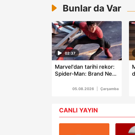
Bunlar da Var
02:37
Marvel'dan tarihi rekor:
M
Spider-Man: Brand New
d
Day 1 milyar dolara en
a
hızlı ulaşan 2. film oldu
05.08.2026
Çarşamba
CANLI YAYIN