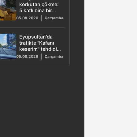
korkutan çökme:
5 katlı bina bir
anda yıkıldı
05.08.2026
Çarşamba
Eyüpsultan'da
trafikte "Kafanı
keserim" tehdidi!
Korna çalan
05.08.2026
Çarşamba
sürücünün önünü
kesti