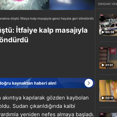
SIRADAKİ VİD
nalına düştü: İtfaiye kalp masajıyla genci hayata geri döndürdü
tü: İtfaiye kalp masajıyla
00:58
döndürdü
01:31
 doğru kaynaktan haberi alın!
 akıntıya kapılarak gözden kaybolan
00:11
oldu. Sudan çıkarıldığında kalbi
 yardımla yeniden nefes almaya başladı.