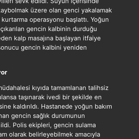
vlileri sevk edildi. Suyun içerisinde
 kaybolmak üzere olan genci yakalamak
da kurtarma operasyonu başlattı. Yoğun
çıkarılan gencin kalbinin durduğu
en kalp masajına başlayan itfaiye
sonucu gencin kalbini yeniden
yor
müdahalesi kıyıda tamamlanan talihsiz
ansa taşınarak ivedi bir şekilde en
isine kaldırıldı. Hastanede yoğun bakım
lınan gencin sağlık durumunun
ldi. Polis ekipleri, gencin sulama
am olarak belirleyebilmek amacıyla