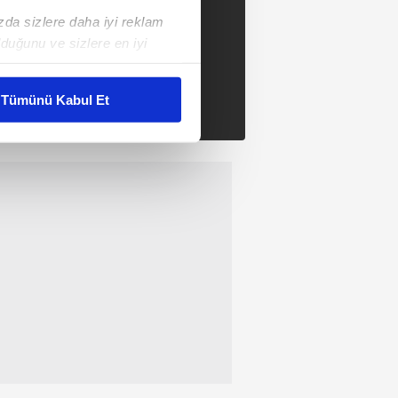
ızda sizlere daha iyi reklam
duğunu ve sizlere en iyi
liyetlerimizi karşılamak
Tümünü Kabul Et
ar gösterilmeyecektir."
çerezler kullanılmaktadır. Bu
u hizmetlerinin sunulması
i ve sizlere yönelik
nılacaktır.
kin detaylı bilgi için Ayarlar
ak ve sitemizde ilgili