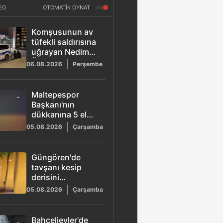
EO
OTOMATİK OYNAT
Komşusunun av
tüfekli saldırısına
uğrayan Nedim
Özbey hayatını
06.08.2026
Perşembe
kaybetti!
Maltepespor
Başkanı'nın
dükkanına 5 el
ateş açıldı: 1 yaralı
05.08.2026
Çarşamba
Güngören'de
tavşanı kesip
derisini
yüzmüştü:
05.08.2026
Çarşamba
Başsavcılık
gözaltı kararını
duyurdu
Bahçelievler'de