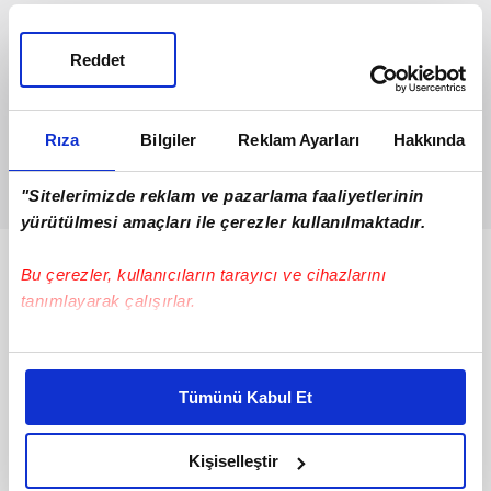
Reddet
Rıza
Bilgiler
Reklam Ayarları
Hakkında
"Sitelerimizde reklam ve pazarlama faaliyetlerinin
yürütülmesi amaçları ile çerezler kullanılmaktadır.
Bunlar da Var
Bu çerezler, kullanıcıların tarayıcı ve cihazlarını
tanımlayarak çalışırlar.
Bu çerezlere izin vermeniz halinde sizlere özel
kişiselleştirilmiş reklamlar sunabilir, sayfalarımızda sizlere
Tümünü Kabul Et
daha iyi reklam deneyimi yaşatabiliriz. Bunu yaparken
amacımızın size daha iyi bir reklam deneyimi sunmak
olduğunu ve sizlere en iyi içerikleri sunabilmek adına
Kişiselleştir
elimizden gelen çabayı gösterdiğimizi ve bu noktada,