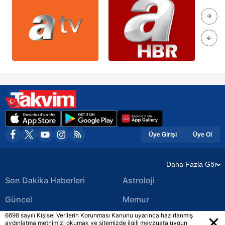
Üye Girişi
Üye Ol
Daha Fazla Gör
Son Dakika Haberleri
Astroloji
Güncel
Memur
6698 sayılı Kişisel Verilerin Korunması Kanunu uyarınca hazırlanmış
Ekonomi Haberleri
Yerel Haberler
aydınlatma metnimizi okumak ve sitemizde ilgili mevzuata uygun