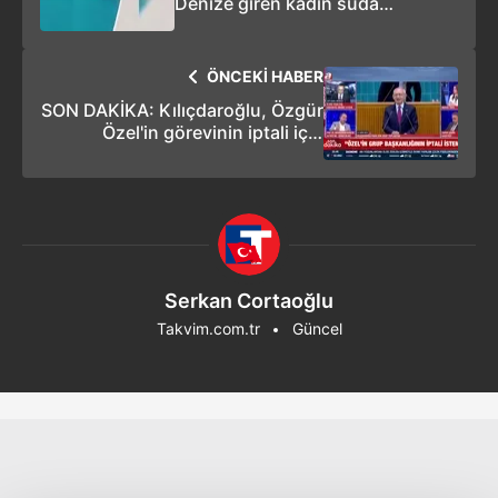
Denize giren kadın suda
baygınlık geçirdi
ÖNCEKİ HABER
SON DAKİKA: Kılıçdaroğlu, Özgür
Özel'in görevinin iptali için
TBMM'ye dilekçe verdi
Serkan Cortaoğlu
Takvim.com.tr
Güncel