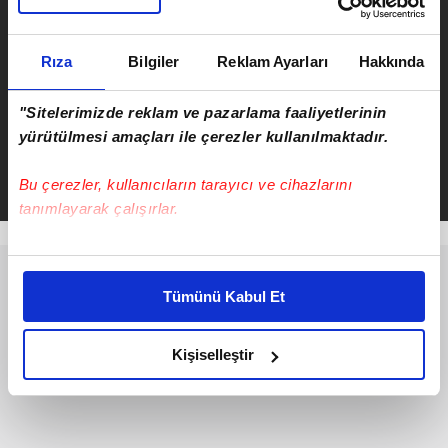
girmeden hayata geçirilecek
Rıza
Bilgiler
Reklam Ayarları
Hakkında
"Sitelerimizde reklam ve pazarlama faaliyetlerinin
Serkan Cortaoğlu
yürütülmesi amaçları ile çerezler kullanılmaktadır.
Takvim.com.tr
Güncel
Bu çerezler, kullanıcıların tarayıcı ve cihazlarını
tanımlayarak çalışırlar.
Bu çerezlere izin vermeniz halinde sizlere özel
kişiselleştirilmiş reklamlar sunabilir, sayfalarımızda sizlere
Tümünü Kabul Et
daha iyi reklam deneyimi yaşatabiliriz. Bunu yaparken
amacımızın size daha iyi bir reklam deneyimi sunmak
olduğunu ve sizlere en iyi içerikleri sunabilmek adına
Kişiselleştir
elimizden gelen çabayı gösterdiğimizi ve bu noktada,
reklamların maliyetlerimizi karşılamak noktasında tek gelir
kalemimiz olduğunu sizlere hatırlatmak isteriz.