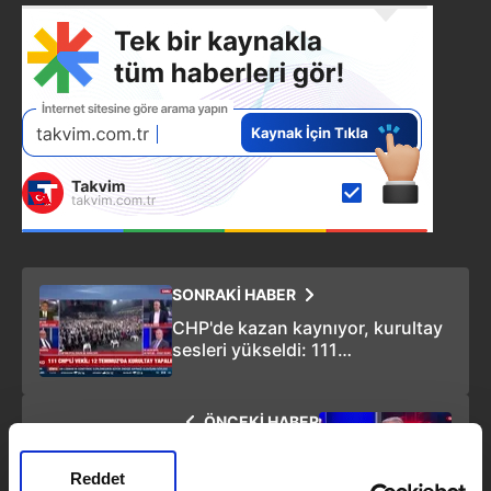
SONRAKİ HABER
CHP'de kazan kaynıyor, kurultay
sesleri yükseldi: 111
milletvekilinden imza
ÖNCEKİ HABER
Öğrenci affı bekleyenlere "Az
kaldı" mesajı: TBMM tatile
Reddet