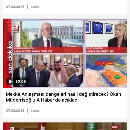
07.08.2026
Cuma
6698 sayılı Kişisel Verilerin Korunması Kanunu uyarınca
hazırlanmış Aydınlatma Metnimizi okumak ve sitemizde
ilgili mevzuata uygun olarak kullanılan çerezlerle ilgili bilgi
almak için lütfen
tıklayınız
.
30:09
Mekke Anlaşması dengeleri nasıl değiştirecek? Okan
Müderrisoğlu A Haber'de açıkladı
07.08.2026
Cuma