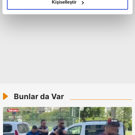
olduğunu ve sizlere en iyi içerikleri sunabilmek adına
Kişiselleştir
elimizden gelen çabayı gösterdiğimizi ve bu noktada,
reklamların maliyetlerimizi karşılamak noktasında tek gelir
kalemimiz olduğunu sizlere hatırlatmak isteriz.
Her halükârda, kullanıcılar, bu çerezlere izin vermedikleri
takdirde, kullanıcılara hedefli reklamlar
gösterilmeyecektir."
Sizlere daha iyi bir hizmet sunabilmek için İnternet
Sitemizde kendimize ve üçüncü kişilere ait çerezler
kullanılmaktadır. Bu çerezler vasıtasıyla çeşitli kişisel
verileriniz işlenmekte olup gerekli olan çerezler bilgi
Bunlar da Var
toplumu hizmetlerinin sunulması amacıyla
kullanılmaktadır. Diğer çerezler, sitemizin daha işlevsel
kılınması ve kişiselleştirilmesi ve sizlere yönelik
reklam/pazarlama faaliyetlerinin yapılması, amaçlarıyla
sınırlı olarak açık rızanız dahilinde kullanılacaktır.