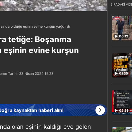
SIRADAKİ VİD
sında olduğu eşinin evine kurşun yağdırdı
00:12
nra tetiğe: Boşanma
 eşinin evine kurşun
eme Tarihi: 28 Nisan 2024 15:28
01:35
 doğru kaynaktan haberi alın!
02:23
da olan eşinin kaldığı eve gelen