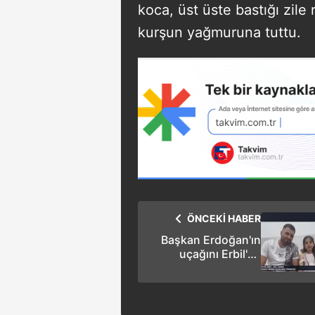
koca, üst üste bastığı zil
kurşun yağmuruna tuttu.
ÖNCEKİ HABER
Başkan Erdoğan'ın
uçağını Erbil'de
görünce gözyaşlarını
tutamamıştı! Küçük
Meryem'e A Haber
ulaştı