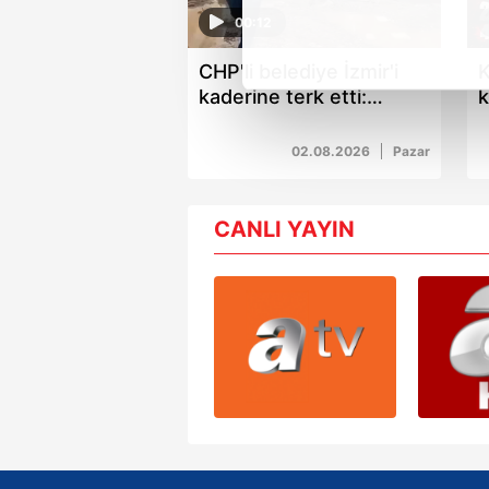
noktasında tek gelir kalemimiz 
00:12
CHP'li belediye İzmir'i
K
Her halükârda, kullanıcılar, bu 
kaderine terk etti:
k
Alsancak çamur
o
Sizlere daha iyi bir hizmet sun
bataklığı!
k
çerezler vasıtasıyla çeşitli kiş
02.08.2026
Pazar
amacıyla kullanılmaktadır. Diğer
reklam/pazarlama faaliyetlerinin
CANLI YAYIN
Çerezlere ilişkin tercihlerinizi 
butonuna tıklayabilir,
Çerez Bi
6698 sayılı Kişisel Verilerin 
mevzuata uygun olarak kullanılan