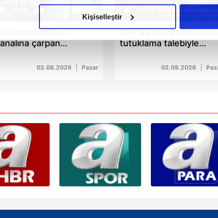
olduğunu sizlere hatırlatmak isteriz.
01:35
02:23
Kişiselleştir
astamonu'da su
CHP'li Erdal Beşikçioğlu
çerezlere izin vermedikleri takdirde, kullanıcılara hedefli reklaml
analına çarpan
tutuklama talebiyle
tomobilde 2 kişi öldü 4
mahkemeye sevk edildi
abilmek için İnternet Sitemizde kendimize ve üçüncü kişilere ait 
işi yaralandı
isel verileriniz işlenmekte olup gerekli olan çerezler bilgi toplum
02.08.2026
Pazar
02.08.2026
Paz
 çerezler, sitemizin daha işlevsel kılınması ve kişiselleştirilmes
 yapılması, amaçlarıyla sınırlı olarak açık rızanız dahilinde kulla
aşağıda yer alan panel vasıtasıyla belirleyebilirsiniz. Çerezlere iliş
lgilendirme Metnimizi
ziyaret edebilirsiniz.
Korunması Kanunu uyarınca hazırlanmış Aydınlatma Metnimizi okum
 çerezlerle ilgili bilgi almak için lütfen
tıklayınız
.