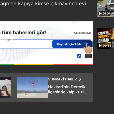
e rağmen kapıya kimse çıkmayınca evi
01:01
00:55
SONRAKİ HABER
Hakkari'nin Derecik
ilçesinde kalp krizi
geçiren hastanın
imdadına ambulans
helikopter yetişti