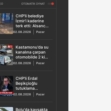
EO
OTOMATİK OYNAT
CHP'li belediye
İzmir'i kaderine
terk etti: Alsancak
çamur bataklığı!
02.08.2026
Pazar
Kastamonu'da su
kanalına çarpan
otomobilde 2 kişi
öldü 4 kişi
02.08.2026
Pazar
yaralandı
CHP'li Erdal
Beşikçioğlu
tutuklama
talebiyle
02.08.2026
Pazar
mahkemeye sevk
edildi
Bolu'da kavşakta