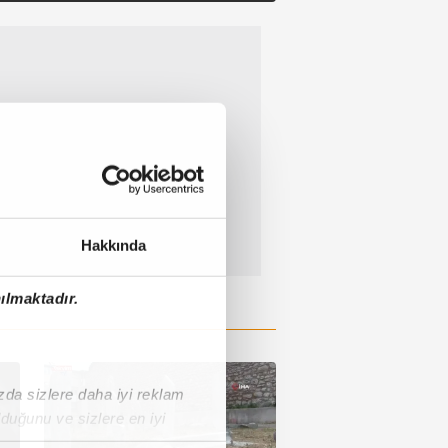
Hakkında
ılmaktadır.
ızda sizlere daha iyi reklam
duğunu ve sizlere en iyi
liyetlerimizi karşılamak