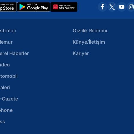
stroloji
Gizlilik Bildirimi
emur
Künye/İletişim
erel Haberler
Kariyer
ideo
tomobil
aleri
-Gazete
phone
ss