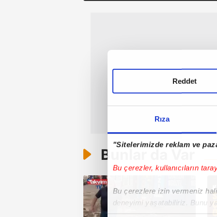
Reddet
Rıza
"Sitelerimizde reklam ve paza
Bunlar da Var
Bu çerezler, kullanıcıların tara
Bu çerezlere izin vermeniz halin
deneyimi yaşatabiliriz. Bunu y
içerikleri sunabilmek adına el