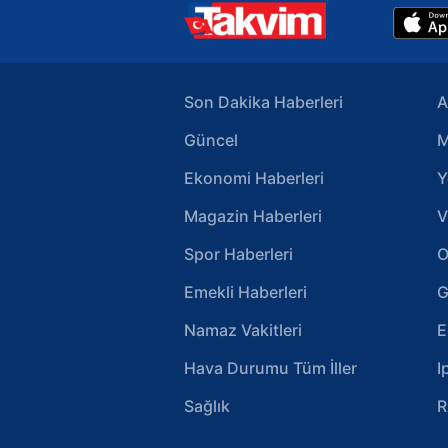
Son Dakika Haberleri
A
Güncel
M
Ekonomi Haberleri
Y
Magazin Haberleri
V
Spor Haberleri
O
Emekli Haberleri
G
Namaz Vakitleri
E
Hava Durumu Tüm İller
I
Sağlık
R