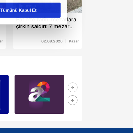
01:36
Tümünü Kabul Et
Fatih'te tarihi mezarlara
ar gösterilmeyecektir."
çirkin saldırı: 7 mezar
taşını kırarak kaçtı
çerezler kullanılmaktadır. Bu
u hizmetlerinin sunulması
ar
02.08.2026
Pazar
i ve sizlere yönelik
nılacaktır.
kin detaylı bilgi için Ayarlar
ak ve sitemizde ilgili