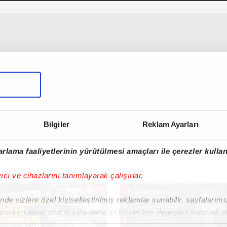
Bilgiler
Reklam Ayarları
rlama faaliyetlerinin yürütülmesi amaçları ile çerezler kullan
yıcı ve cihazlarını tanımlayarak çalışırlar.
de sizlere özel kişiselleştirilmiş reklamlar sunabilir, sayfalarım
aparken amacımızın size daha iyi bir reklam deneyimi sunmak ol
imizden gelen çabayı gösterdiğimizi ve bu noktada, reklamların ma