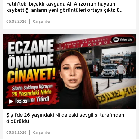
Metnimizi
ziyaret edebilirsiniz.
Fatih'teki bıçaklı kavgada Ali Anzo'nun hayatını
kaybettiği anların yeni görüntüleri ortaya çıktı: 8
gözaltı
6698 sayılı Kişisel Verilerin Korunması Kanunu uyarınca
05.08.2026
Çarşamba
hazırlanmış Aydınlatma Metnimizi okumak ve sitemizde
ilgili mevzuata uygun olarak kullanılan çerezlerle ilgili bilgi
almak için lütfen
tıklayınız
.
02:32
Şişli'de 26 yaşındaki Nilda eski sevgilisi tarafından
öldürüldü
05.08.2026
Çarşamba