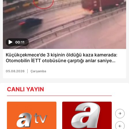
00:11
Küçükçekmece'de 3 kişinin öldüğü kaza kamerada:
Otomobilin İETT otobüsüne çarptığı anlar saniye
saniye kaydedildi
05.08.2026
Çarşamba
CANLI YAYIN