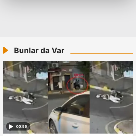
Her halükârda, kullanıcılar, bu çerezlere izin vermedikleri
takdirde, kullanıcılara hedefli reklamlar
gösterilmeyecektir."
Sizlere daha iyi bir hizmet sunabilmek için İnternet
Bunlar da Var
Sitemizde kendimize ve üçüncü kişilere ait çerezler
kullanılmaktadır. Bu çerezler vasıtasıyla çeşitli kişisel
verileriniz işlenmekte olup gerekli olan çerezler bilgi
toplumu hizmetlerinin sunulması amacıyla
kullanılmaktadır. Diğer çerezler, sitemizin daha işlevsel
kılınması ve kişiselleştirilmesi ve sizlere yönelik
reklam/pazarlama faaliyetlerinin yapılması, amaçlarıyla
sınırlı olarak açık rızanız dahilinde kullanılacaktır.
Çerezlere ilişkin tercihlerinizi aşağıda yer alan panel
vasıtasıyla belirleyebilirsiniz. Çerezlere ilişkin detaylı bilgi
00:55
için Ayarlar butonuna tıklayabilir,
Çerez Bilgilendirme